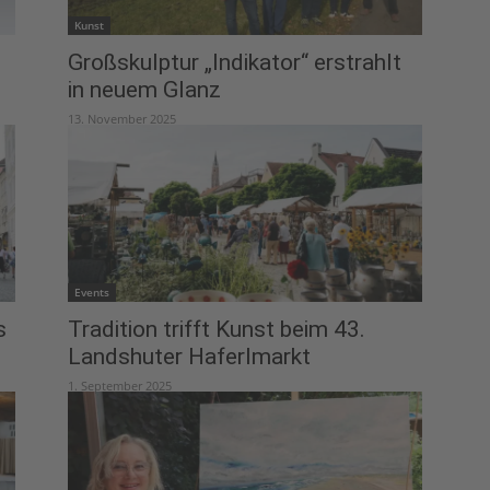
Kunst
Großskulptur „Indikator“ erstrahlt
in neuem Glanz
13. November 2025
Events
s
Tradition trifft Kunst beim 43.
Landshuter Haferlmarkt
1. September 2025