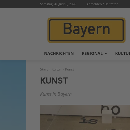
Samstag, August 8, 2026
Anmelden / Beitreten
NACHRICHTEN
REGIONAL
KULTU
Start
Kultur
Kunst
KUNST
Kunst in Bayern