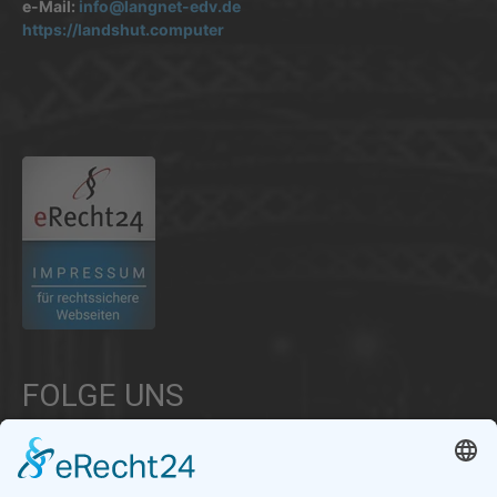
e-Mail:
info@langnet-edv.de
https://landshut.computer
.
FOLGE UNS