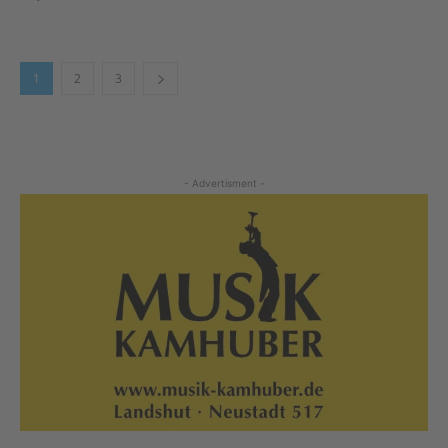
1
2
3
- Advertisment -