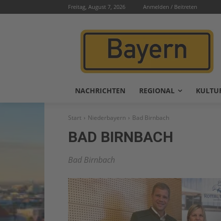
Freitag, August 7, 2026
Anmelden / Beitreten
NACHRICHTEN
REGIONAL
KULTU
Start
Niederbayern
Bad Birnbach
BAD BIRNBACH
Bad Birnbach