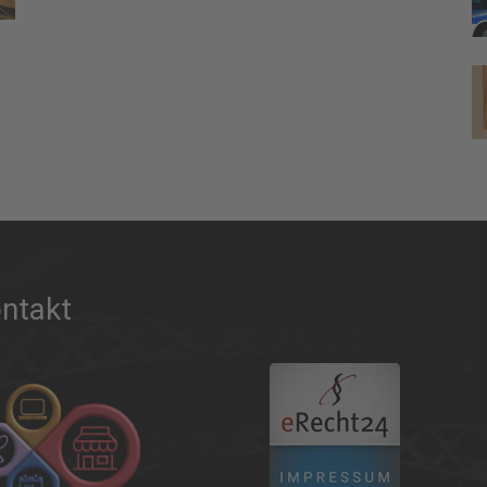
ntakt
.