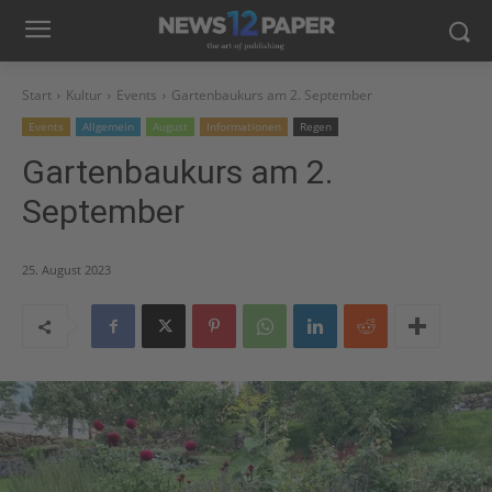
Start
Kultur
Events
Gartenbaukurs am 2. September
Events
Allgemein
August
Informationen
Regen
Gartenbaukurs am 2.
September
25. August 2023