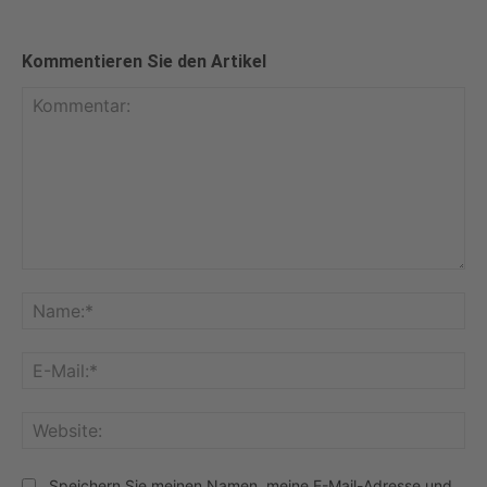
Kommentieren Sie den Artikel
Kommentar:
Na
E-
Mai
Web
Speichern Sie meinen Namen, meine E-Mail-Adresse und