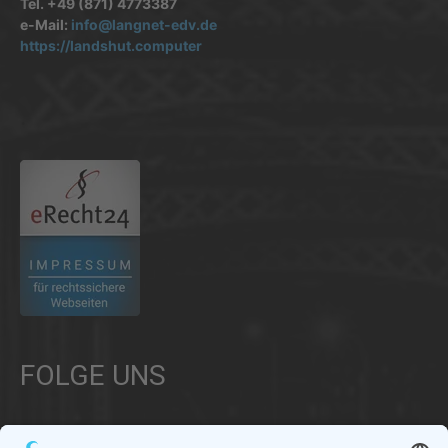
Tel. +49 (871) 4773387
e-Mail:
info@langnet-edv.de
https://landshut.computer
.
FOLGE UNS