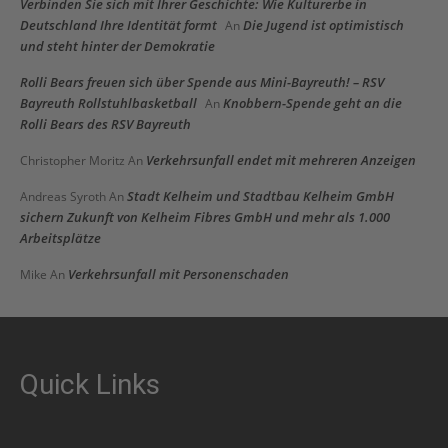
Verbinden Sie sich mit Ihrer Geschichte: Wie Kulturerbe in
Deutschland Ihre Identität formt
Die Jugend ist optimistisch
An
und steht hinter der Demokratie
Rolli Bears freuen sich über Spende aus Mini-Bayreuth! – RSV
Bayreuth Rollstuhlbasketball
Knobbern-Spende geht an die
An
Rolli Bears des RSV Bayreuth
Verkehrsunfall endet mit mehreren Anzeigen
Christopher Moritz
An
Stadt Kelheim und Stadtbau Kelheim GmbH
Andreas Syroth
An
sichern Zukunft von Kelheim Fibres GmbH und mehr als 1.000
Arbeitsplätze
Verkehrsunfall mit Personenschaden
Mike
An
Quick Links