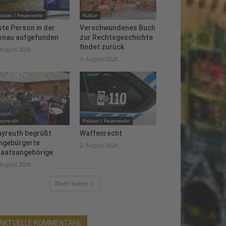
olizei / Feuerwehr
Kultur
te Person in der
Verschwundenes Buch
onau aufgefunden
zur Rechtsgeschichte
findet zurück
 August 2026
3. August 2026
ayreuth
Polizei / Feuerwehr
ayreuth begrüßt
Waffenrecht
ingebürgerte
2. August 2026
taatsangehörige
 August 2026
Mehr laden
AKTUELLE KOMMENTARE