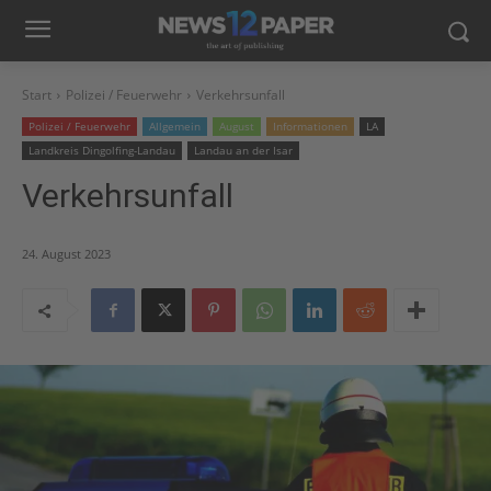
Start
Polizei / Feuerwehr
Verkehrsunfall
Polizei / Feuerwehr
Allgemein
August
Informationen
LA
Landkreis Dingolfing-Landau
Landau an der Isar
Verkehrsunfall
24. August 2023