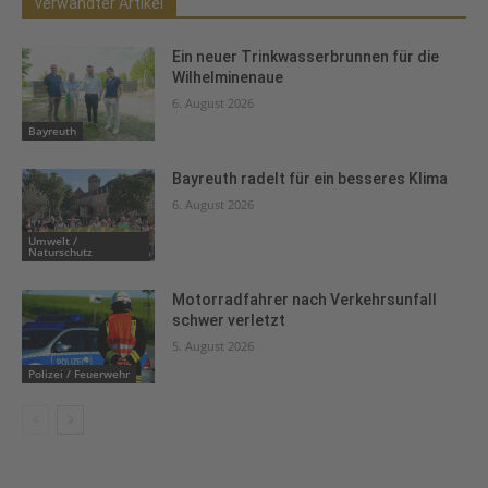
verwandter Artikel
Ein neuer Trinkwasserbrunnen für die
Wilhelminenaue
6. August 2026
Bayreuth
Bayreuth radelt für ein besseres Klima
6. August 2026
Umwelt /
Naturschutz
Motorradfahrer nach Verkehrsunfall
schwer verletzt
5. August 2026
Polizei / Feuerwehr