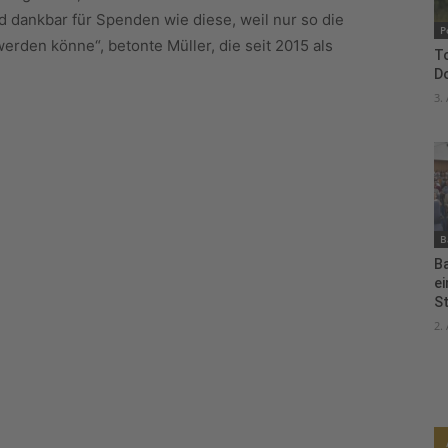
d dankbar für Spenden wie diese, weil nur so die
P
werden könne“, betonte Müller, die seit 2015 als
To
D
3.
B
B
e
S
2.