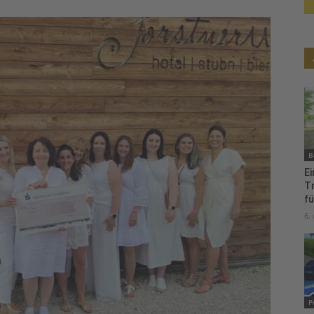
B
Ei
T
fü
6.
P