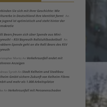
rbinden Sie sich mit Ihrer Geschichte: Wie
lturerbe in Deutschland Ihre Identität formt
An
e Jugend ist optimistisch und steht hinter der
emokratie
lli Bears freuen sich über Spende aus Mini-
yreuth! – RSV Bayreuth Rollstuhlbasketball
An
obbern-Spende geht an die Rolli Bears des RSV
yreuth
Verkehrsunfall endet mit
ristopher Moritz
An
hreren Anzeigen
Stadt Kelheim und Stadtbau
dreas Syroth
An
lheim GmbH sichern Zukunft von Kelheim Fibres
bH und mehr als 1.000 Arbeitsplätze
Verkehrsunfall mit Personenschaden
ke
An