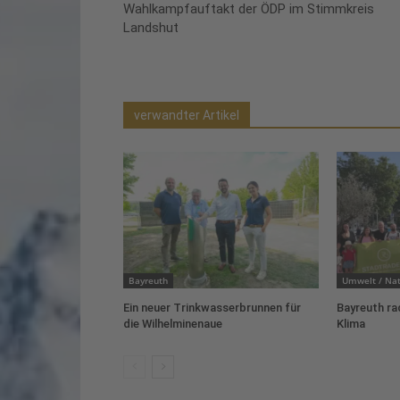
Wahlkampfauftakt der ÖDP im Stimmkreis
Landshut
verwandter Artikel
Bayreuth
Umwelt / Nat
Ein neuer Trinkwasserbrunnen für
Bayreuth ra
die Wilhelminenaue
Klima