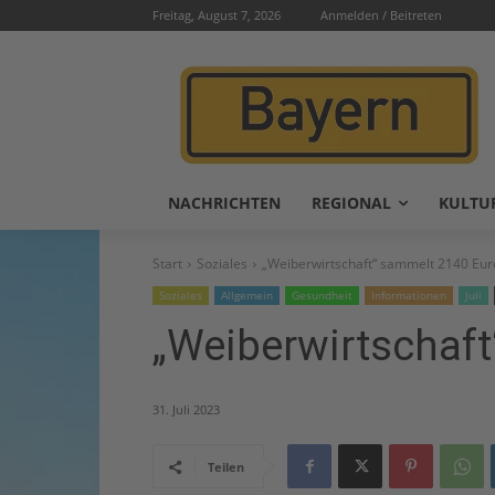
Freitag, August 7, 2026
Anmelden / Beitreten
NACHRICHTEN
REGIONAL
KULTU
Start
Soziales
„Weiberwirtschaft“ sammelt 2140 Eur
Soziales
Allgemein
Gesundheit
Informationen
Juli
„Weiberwirtschaf
31. Juli 2023
Teilen