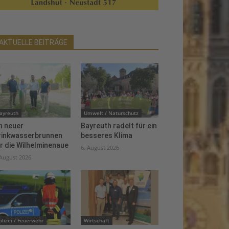
AKTUELLE BEITRÄGE
ayreuth
Umwelt / Naturschutz
n neuer
Bayreuth radelt für ein
rinkwasserbrunnen
besseres Klima
r die Wilhelminenaue
6. August 2026
 August 2026
olizei / Feuerwehr
Wirtschaft