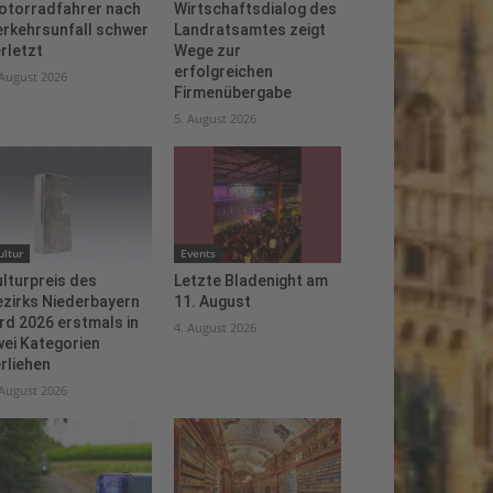
otorradfahrer nach
Wirtschaftsdialog des
erkehrsunfall schwer
Landratsamtes zeigt
rletzt
Wege zur
erfolgreichen
 August 2026
Firmenübergabe
5. August 2026
ultur
Events
lturpreis des
Letzte Bladenight am
ezirks Niederbayern
11. August
rd 2026 erstmals in
4. August 2026
ei Kategorien
rliehen
 August 2026