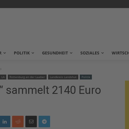
R
POLITIK
GESUNDHEIT
SOZIALES
WIRTSC
o
LA
Rottenburg an der Laaber
Landkreis Landshut
Politik
t“ sammelt 2140 Euro