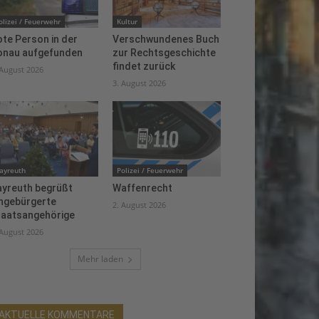
olizei / Feuerwehr
Kultur
te Person in der
Verschwundenes Buch
onau aufgefunden
zur Rechtsgeschichte
findet zurück
 August 2026
3. August 2026
ayreuth
Polizei / Feuerwehr
ayreuth begrüßt
Waffenrecht
ingebürgerte
2. August 2026
taatsangehörige
 August 2026
Mehr laden
AKTUELLE KOMMENTARE