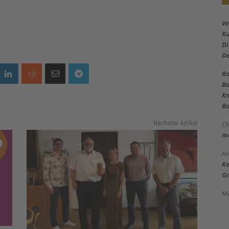
Ve
Ku
Di
D
Ro
Ba
Kn
Ba
Nächster Artikel
Ch
me
An
Ke
Gm
Mi