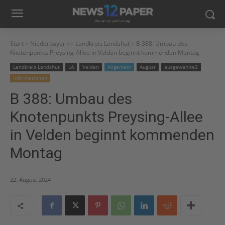
Start
Niederbayern
Landkreis Landshut
B 388: Umbau des
Knotenpunkts Preysing-Allee in Velden beginnt kommenden Montag
Landkreis Landshut
LA
Velden
Allgemein
August
ausgewählte2
Informationen
B 388: Umbau des
Knotenpunkts Preysing-Allee
in Velden beginnt kommenden
Montag
22. August 2024