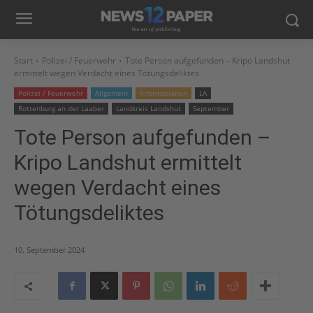
Start
Polizei / Feuerwehr
Tote Person aufgefunden – Kripo Landshut
ermittelt wegen Verdacht eines Tötungsdeliktes
Polizei / Feuerwehr
Allgemein
Informationen
LA
Rottenburg an der Laaber
Landkreis Landshut
September
Tote Person aufgefunden –
Kripo Landshut ermittelt
wegen Verdacht eines
Tötungsdeliktes
10. September 2024