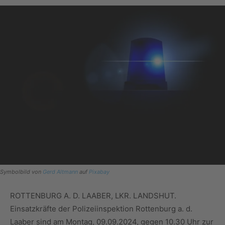
Symbolbild von
Gerd Altmann
auf
Pixabay
ROTTENBURG A. D. LAABER, LKR. LANDSHUT.
Einsatzkräfte der Polizeiinspektion Rottenburg a. d.
Laaber sind am Montag, 09.09.2024, gegen 10.30 Uhr zur