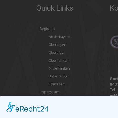
Quick Links
Ko
Regional
Niederbayern
Oberbayern
Oberpfalz
Oberfranken
Mittelfranken
Unterfranken
Goet
Schwaben
840
Tel.
Impressum
e-Ma
Datenschutzerklärung
http