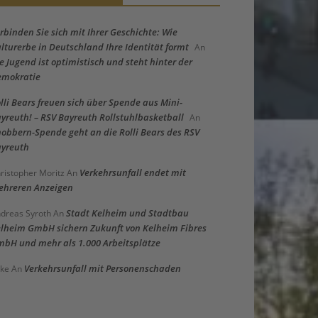
rbinden Sie sich mit Ihrer Geschichte: Wie
lturerbe in Deutschland Ihre Identität formt
An
e Jugend ist optimistisch und steht hinter der
emokratie
lli Bears freuen sich über Spende aus Mini-
yreuth! – RSV Bayreuth Rollstuhlbasketball
An
obbern-Spende geht an die Rolli Bears des RSV
yreuth
Verkehrsunfall endet mit
ristopher Moritz
An
hreren Anzeigen
Stadt Kelheim und Stadtbau
dreas Syroth
An
lheim GmbH sichern Zukunft von Kelheim Fibres
bH und mehr als 1.000 Arbeitsplätze
Verkehrsunfall mit Personenschaden
ke
An