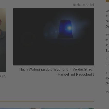
Nächster Artikel
Ve
Ku
Di
D
Ro
Ba
Kn
Ba
Ch
me
Nach Wohnungsdurchsuchung – Verdacht auf
An
Handel mit Rauschgift
h im
Ke
Gm
Mi