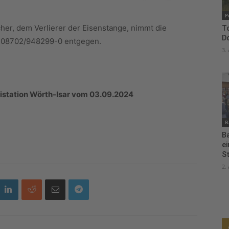
P
her, dem Verlierer der Eisenstange, nimmt die
To
D
er 08702/948299-0 entgegen.
3.
istation Wörth-Isar vom 03.09.2024
B
B
e
S
2.