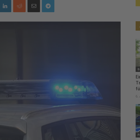
B
Ei
T
fü
6.
P