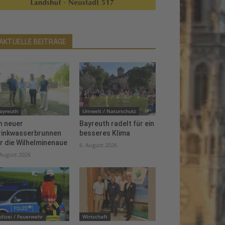
AKTUELLE BEITRÄGE
ayreuth
Umwelt / Naturschutz
n neuer
Bayreuth radelt für ein
rinkwasserbrunnen
besseres Klima
r die Wilhelminenaue
6. August 2026
 August 2026
olizei / Feuerwehr
Wirtschaft