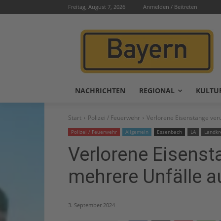
Freitag, August 7, 2026
Anmelden / Beitreten
NACHRICHTEN
REGIONAL
KULTU
Start
Polizei / Feuerwehr
Verlorene Eisenstange ver
Polizei / Feuerwehr
Allgemein
Essenbach
LA
Landkr
Verlorene Eisenst
mehrere Unfälle a
3. September 2024