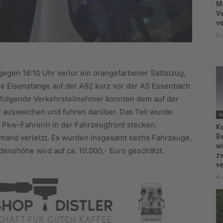
M
V
ve
5.
gen 16:10 Uhr verlor ein orangefarbener Sattelzug,
ne Eisenstange auf der A92 kurz vor der AS Essenbach
hfolgende Verkehrsteilnehmer konnten dem auf der
 ausweichen und fuhren darüber. Das Teil wurde
K
r Pkw-Fahrerin in der Fahrzeugfront stecken.
Ku
B
emand verletzt. Es wurden insgesamt sechs Fahrzeuge,
wi
denshöhe wird auf ca. 10.000,- Euro geschätzt.
zw
ve
4.