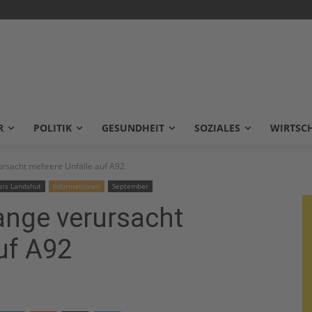
R
POLITIK
GESUNDHEIT
SOZIALES
WIRTSC
ursacht mehrere Unfälle auf A92
eis Landshut
Informationen
September
ange verursacht
uf A92