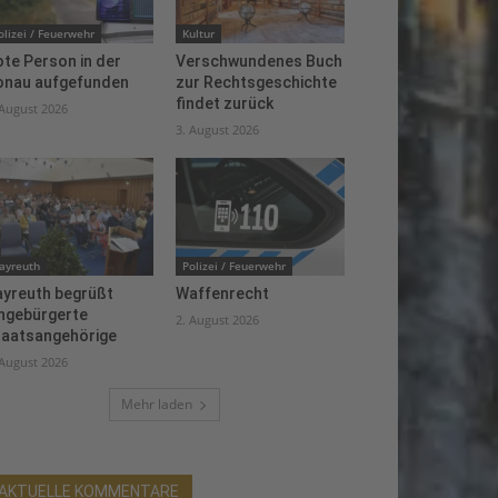
olizei / Feuerwehr
Kultur
te Person in der
Verschwundenes Buch
onau aufgefunden
zur Rechtsgeschichte
findet zurück
 August 2026
3. August 2026
ayreuth
Polizei / Feuerwehr
ayreuth begrüßt
Waffenrecht
ingebürgerte
2. August 2026
taatsangehörige
 August 2026
Mehr laden
AKTUELLE KOMMENTARE