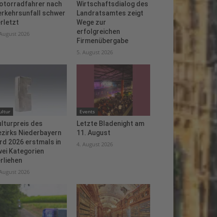
otorradfahrer nach
Wirtschaftsdialog des
erkehrsunfall schwer
Landratsamtes zeigt
rletzt
Wege zur
erfolgreichen
 August 2026
Firmenübergabe
5. August 2026
ultur
Events
lturpreis des
Letzte Bladenight am
ezirks Niederbayern
11. August
rd 2026 erstmals in
4. August 2026
ei Kategorien
rliehen
 August 2026