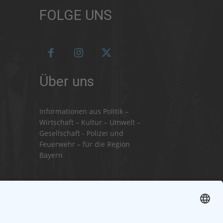
FOLGE UNS
Über uns
Informationen aus Politik –
Wirtschaft – Kultur – Umwelt –
Gesellschaft - Polizei und
Feuerwehr – für die Region
Bayern
Als regionales Unternehmen sind
wir für Sie der direkte
Ansprechpartner, wenn es um die
Online-Vermarktung Ihrer