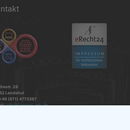
ntakt
.
hestr. 28
32 Landshut
 +49 (871) 4773387
il:
info@langnet-edv.de
s://landshut.computer