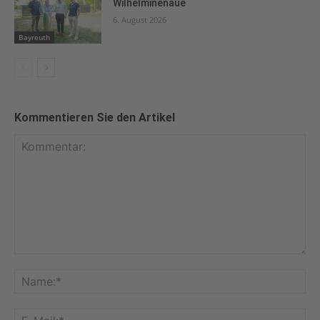
Wilhelminenaue
6. August 2026
Bayreuth
Kommentieren Sie den Artikel
Kommentar:
Na
E-