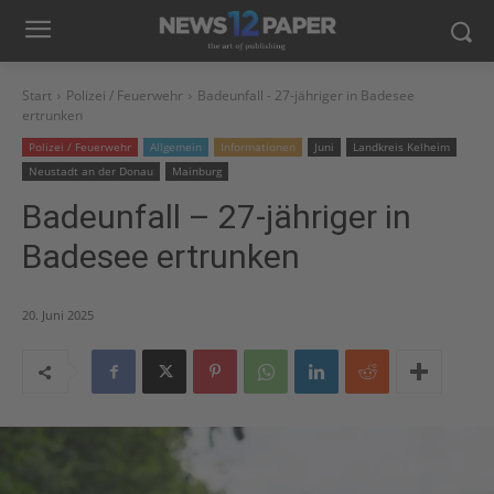
Start
Polizei / Feuerwehr
Badeunfall - 27-jähriger in Badesee
ertrunken
Polizei / Feuerwehr
Allgemein
Informationen
Juni
Landkreis Kelheim
Neustadt an der Donau
Mainburg
Badeunfall – 27-jähriger in
Badesee ertrunken
20. Juni 2025