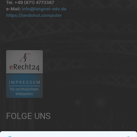
Tel. +49 (871) 4773387
e-Mail:
info@langnet-edv.de
https://landshut.computer
.
FOLGE UNS