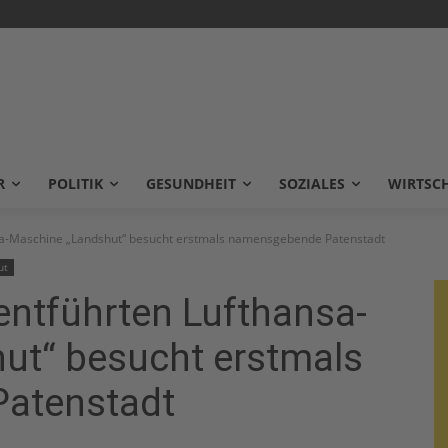
R
POLITIK
GESUNDHEIT
SOZIALES
WIRTSC
nsa-Maschine „Landshut“ besucht erstmals namensgebende Patenstadt
ut
 entführten Lufthansa-
ut“ besucht erstmals
atenstadt