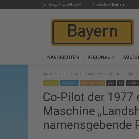
Samstag, August 8, 2026
Anmelden / Beitreten
NACHRICHTEN
REGIONAL
KULTU
Start
Soziales
Co-Pilot der 1977 entführten Luftha
Soziales
Allgemein
Informationen
Juni
LA
Landsh
Co-Pilot der 1977
Maschine „Landsh
namensgebende P