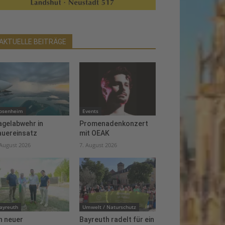
AKTUELLE BEITRÄGE
osenheim
Events
agelabwehr in
Promenadenkonzert
auereinsatz
mit OEAK
 August 2026
7. August 2026
ayreuth
Umwelt / Naturschutz
n neuer
Bayreuth radelt für ein