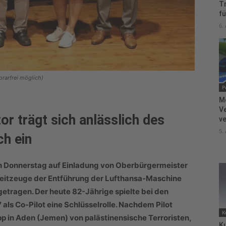
T
fü
6.
rarfrei möglich)
P
M
V
or trägt sich anlässlich des
ve
5.
ch ein
n Donnerstag auf Einladung von Oberbürgermeister
Zeitzeuge der Entführung der Lufthansa-Maschine
getragen. Der heute 82-Jährige spielte bei den
als Co-Pilot eine Schlüsselrolle. Nachdem Pilot
K
in Aden (Jemen) von palästinensische Terroristen,
Ku