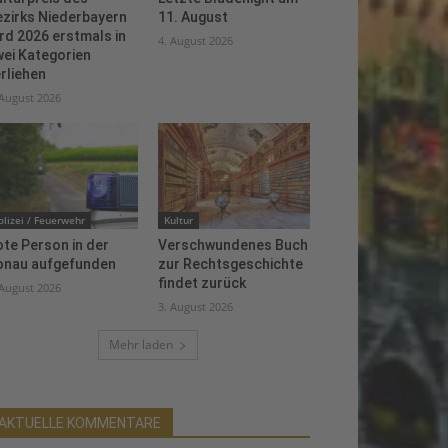
ezirks Niederbayern
11. August
rd 2026 erstmals in
4. August 2026
ei Kategorien
rliehen
 August 2026
olizei / Feuerwehr
Kultur
te Person in der
Verschwundenes Buch
onau aufgefunden
zur Rechtsgeschichte
findet zurück
 August 2026
3. August 2026
Mehr laden
AKTUELLE KOMMENTARE