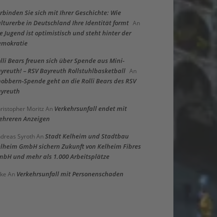
rbinden Sie sich mit Ihrer Geschichte: Wie
lturerbe in Deutschland Ihre Identität formt
An
e Jugend ist optimistisch und steht hinter der
emokratie
lli Bears freuen sich über Spende aus Mini-
yreuth! – RSV Bayreuth Rollstuhlbasketball
An
obbern-Spende geht an die Rolli Bears des RSV
yreuth
Verkehrsunfall endet mit
ristopher Moritz
An
hreren Anzeigen
Stadt Kelheim und Stadtbau
dreas Syroth
An
lheim GmbH sichern Zukunft von Kelheim Fibres
bH und mehr als 1.000 Arbeitsplätze
Verkehrsunfall mit Personenschaden
ke
An