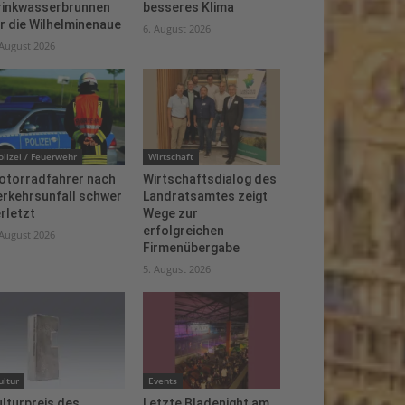
rinkwasserbrunnen
besseres Klima
r die Wilhelminenaue
6. August 2026
 August 2026
olizei / Feuerwehr
Wirtschaft
otorradfahrer nach
Wirtschaftsdialog des
erkehrsunfall schwer
Landratsamtes zeigt
rletzt
Wege zur
erfolgreichen
 August 2026
Firmenübergabe
5. August 2026
ultur
Events
lturpreis des
Letzte Bladenight am