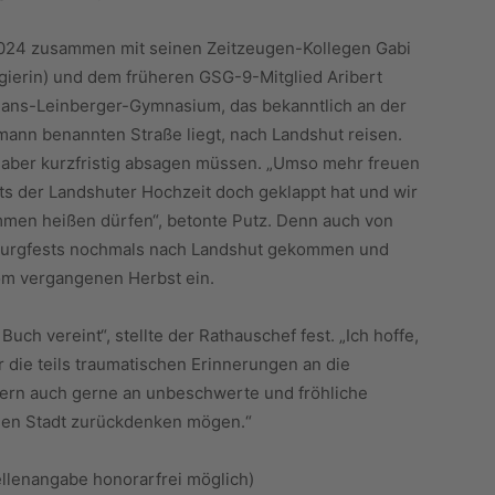
 2024 zusammen mit seinen Zeitzeugen-Kollegen Gabi
gierin) und dem früheren GSG-9-Mitglied Aribert
Hans-Leinberger-Gymnasium, das bekanntlich an der
ann benannten Straße liegt, nach Landshut reisen.
 aber kurzfristig absagen müssen. „Umso mehr freuen
sts der Landshuter Hochzeit doch geklappt hat und wir
kommen heißen dürfen“, betonte Putz. Denn auch von
 Burgfests nochmals nach Landshut gekommen und
om vergangenen Herbst ein.
Buch vereint“, stellte der Rathauschef fest. „Ich hoffe,
r die teils traumatischen Erinnerungen an die
ern auch gerne an unbeschwerte und fröhliche
enen Stadt zurückdenken mögen.“
llenangabe honorarfrei möglich)