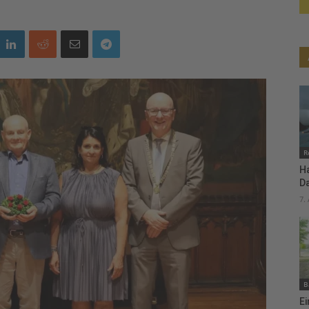
R
H
D
7.
B
Ei