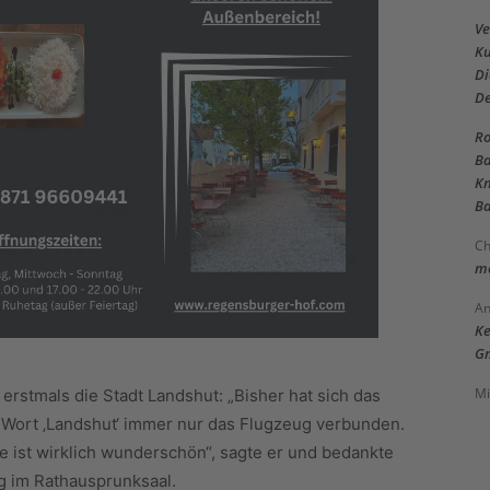
Ve
Ku
Di
D
Ro
Ba
Kn
Ba
Ch
me
An
Ke
Gm
Mi
erstmals die Stadt Landshut: „Bisher hat sich das
m Wort ‚Landshut‘ immer nur das Flugzeug verbunden.
sie ist wirklich wunderschön“, sagte er und bedankte
g im Rathausprunksaal.