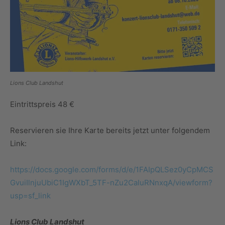
Lions Club Landshut
Eintrittspreis 48 €
Reservieren sie Ihre Karte bereits jetzt unter folgendem
Link:
https://docs.google.com/forms/d/e/1FAIpQLSez0yCpMCS
GvuiIlnjuUbiC1IgWXbT_5TF-nZu2CaIuRNnxqA/viewform?
usp=sf_link
Lions Club Landshut