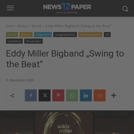
Start
Kultur
Musik
Eddy Miller Bigband „Swing to the Beat”
Musik
Events
Allgemein
ausgewählte2
Informationen
LA
Landshut
November
Eddy Miller Bigband „Swing to
the Beat”
5. November 2025