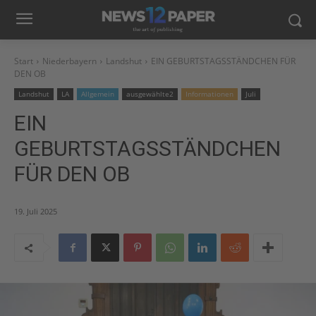
Start
Niederbayern
Landshut
EIN GEBURTSTAGSSTÄNDCHEN FÜR
DEN OB
Landshut
LA
Allgemein
ausgewählte2
Informationen
Juli
EIN
GEBURTSTAGSSTÄNDCHEN
FÜR DEN OB
19. Juli 2025