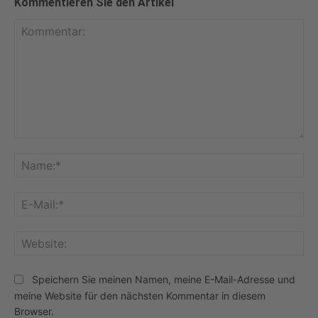
Kommentieren Sie den Artikel
Kommentar:
Na
E-
Mai
Web
Speichern Sie meinen Namen, meine E-Mail-Adresse und
meine Website für den nächsten Kommentar in diesem
Browser.