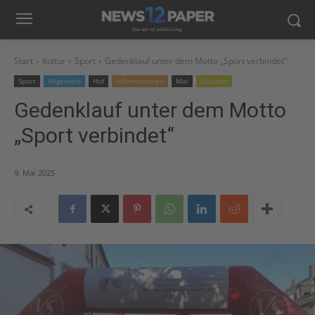
Start
Kultur
Sport
Gedenklauf unter dem Motto „Sport verbindet“
Sport
Allgemein
Hof
Informationen
Mai
Soziales
Gedenklauf unter dem Motto
„Sport verbindet“
9. Mai 2025