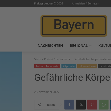
Freitag, August 7, 2026
Anmelden / Beitreten
NACHRICHTEN
REGIONAL
KULTU
Start
Polizei / Feuerwehr
Gefährliche Körperverletz
Polizei / Feuerwehr
Allgemein
Informationen
Landkrei
Gefährliche Körpe
23. November 2025
Teilen