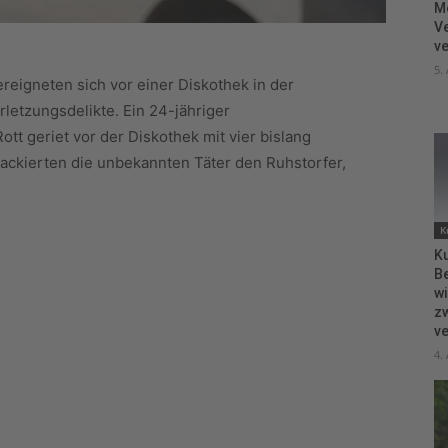
M
V
ve
5.
eigneten sich vor einer Diskothek in der
letzungsdelikte. Ein 24-jähriger
tt geriet vor der Diskothek mit vier bislang
tackierten die unbekannten Täter den Ruhstorfer,
K
Ku
B
wi
zw
ve
4.