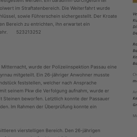
estgestellt werden. Ein daraufhin durchgeführter
lwert im Straftatenbereich. Die Weiterfahrt wurde
Ve
üssel, sowie Führerschein sichergestellt. Der Kroate
Ku
gen Bereich zu entrichten, ihn erwartet ein
Di
erkehr. 523213252
D
Ro
Ba
Kn
Ba
Mitternacht, wurde der Polizeiinspektion Passau eine
Ch
nau mitgeteilt. Ein 26-jähriger Anwohner musste
me
dstück feststellen, welcher nach Ansprache
 mit seinem Pkw die Verfolgung aufnahm, wurde er
An
Ke
t Steinen beworfen. Letztlich konnte der Passauer
Gm
werden. Im Rahmen der Überprüfung konnte ein
Mi
tleren vierstelligen Bereich. Den 26-jährigen