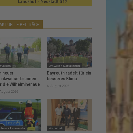
AKTUELLE BEITRÄGE
ayreuth
Umwelt / Naturschutz
n neuer
Bayreuth radelt für ein
rinkwasserbrunnen
besseres Klima
r die Wilhelminenaue
6. August 2026
 August 2026
olizei / Feuerwehr
Wirtschaft