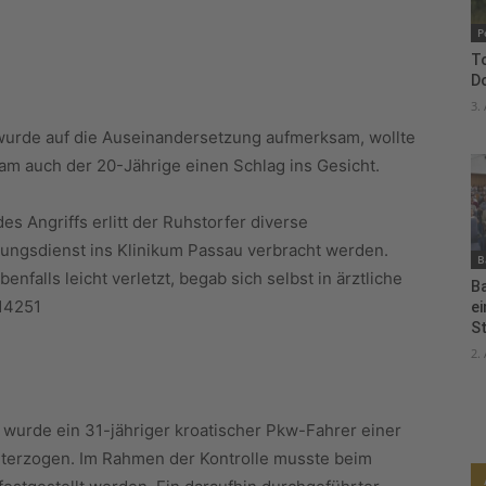
P
To
D
3.
wurde auf die Auseinandersetzung aufmerksam, wollte
kam auch der 20-Jährige einen Schlag ins Gesicht.
es Angriffs erlitt der Ruhstorfer diverse
ungsdienst ins Klinikum Passau verbracht werden.
B
falls leicht verletzt, begab sich selbst in ärztliche
B
4251
e
S
2.
urde ein 31-jähriger kroatischer Pkw-Fahrer einer
nterzogen. Im Rahmen der Kontrolle musste beim