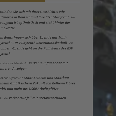
rbinden Sie sich mit Ihrer Geschichte: Wie
lturerbe in Deutschland Ihre Identität formt
An
e Jugend ist optimistisch und steht hinter der
emokratie
lli Bears freuen sich über Spende aus Mini-
yreuth! – RSV Bayreuth Rollstuhlbasketball
An
obbern-Spende geht an die Rolli Bears des RSV
yreuth
Verkehrsunfall endet mit
ristopher Moritz
An
hreren Anzeigen
Stadt Kelheim und Stadtbau
dreas Syroth
An
lheim GmbH sichern Zukunft von Kelheim Fibres
bH und mehr als 1.000 Arbeitsplätze
Verkehrsunfall mit Personenschaden
ke
An