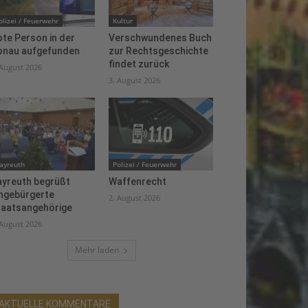
olizei / Feuerwehr
Kultur
te Person in der
Verschwundenes Buch
onau aufgefunden
zur Rechtsgeschichte
findet zurück
 August 2026
3. August 2026
ayreuth
Polizei / Feuerwehr
ayreuth begrüßt
Waffenrecht
ingebürgerte
2. August 2026
taatsangehörige
 August 2026
Mehr laden
AKTUELLE KOMMENTARE