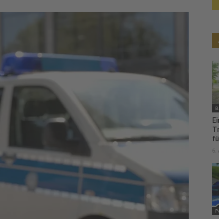
B
Ei
T
fü
6.
P