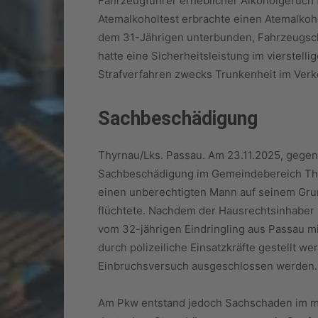
Fahrzeugführer erheblicher Alkoholgeruch f
Atemalkoholtest erbrachte einen Atemalkoho
dem 31-Jährigen unterbunden, Fahrzeugschl
hatte eine Sicherheitsleistung im vierstelli
Strafverfahren zwecks Trunkenheit im V
Sachbeschädigung
Thyrnau/Lks. Passau. Am 23.11.2025, gegen 
Sachbeschädigung im Gemeindebereich Thyr
einen unberechtigten Mann auf seinem Grun
flüchtete. Nachdem der Hausrechtsinhaber
vom 32-jährigen Eindringling aus Passau mi
durch polizeiliche Einsatzkräfte gestellt 
Einbruchsversuch ausgeschlossen werden.
Am Pkw entstand jedoch Sachschaden im mit