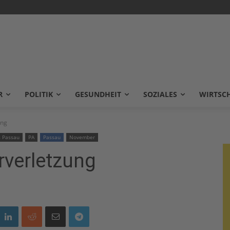
R
POLITIK
GESUNDHEIT
SOZIALES
WIRTSC
ung
s Passau
PA
Passau
November
rverletzung