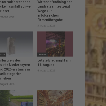
otorradfahrer nach
Wirtschaftsdialog des
erkehrsunfall schwer
Landratsamtes zeigt
rletzt
Wege zur
erfolgreichen
 August 2026
Firmenübergabe
5. August 2026
ultur
Events
lturpreis des
Letzte Bladenight am
ezirks Niederbayern
11. August
rd 2026 erstmals in
4. August 2026
ei Kategorien
rliehen
 August 2026