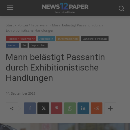
Start
Polizei / Feuerwehr
Mann belästigt Passantin durch
Exhibitionistische Handlungen
Polizei / Feuerwehr
Allgemein
Informationen
Landkreis Passau
Passau
PA
September
Mann belästigt Passantin
durch Exhibitionistische
Handlungen
14. September 2025