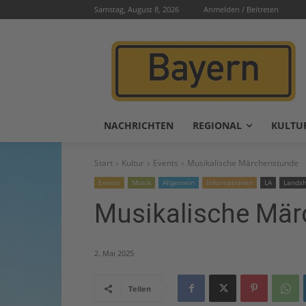
Samstag, August 8, 2026
Anmelden / Beitreten
NACHRICHTEN
REGIONAL
KULTU
Start
Kultur
Events
Musikalische Märchenstunde
Events
Musik
Allgemein
Informationen
LA
Landsh
Musikalische Mä
2. Mai 2025
Teilen