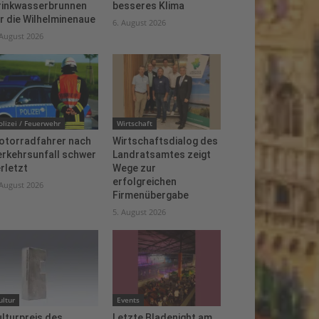
rinkwasserbrunnen
besseres Klima
r die Wilhelminenaue
6. August 2026
 August 2026
olizei / Feuerwehr
Wirtschaft
otorradfahrer nach
Wirtschaftsdialog des
erkehrsunfall schwer
Landratsamtes zeigt
rletzt
Wege zur
erfolgreichen
 August 2026
Firmenübergabe
5. August 2026
ultur
Events
lturpreis des
Letzte Bladenight am