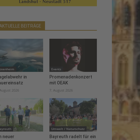
AKTUELLE BEITRÄGE
osenheim
Events
agelabwehr in
Promenadenkonzert
auereinsatz
mit OEAK
 August 2026
7. August 2026
ayreuth
Umwelt / Naturschutz
n neuer
Bayreuth radelt für ein