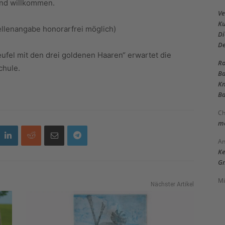
sind willkommen.
Ve
Ku
llenangabe honorarfrei möglich)
Di
D
fel mit den drei goldenen Haaren“ erwartet die
Ro
chule.
Ba
Kn
Ba
Ch
me
An
Ke
Gm
Mi
Nächster Artikel