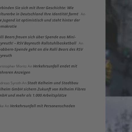
rbinden Sie sich mit Ihrer Geschichte: Wie
lturerbe in Deutschland Ihre Identität formt
An
e Jugend ist optimistisch und steht hinter der
emokratie
lli Bears freuen sich über Spende aus Mini-
yreuth! – RSV Bayreuth Rollstuhlbasketball
An
obbern-Spende geht an die Rolli Bears des RSV
yreuth
Verkehrsunfall endet mit
ristopher Moritz
An
hreren Anzeigen
Stadt Kelheim und Stadtbau
dreas Syroth
An
lheim GmbH sichern Zukunft von Kelheim Fibres
bH und mehr als 1.000 Arbeitsplätze
Verkehrsunfall mit Personenschaden
ke
An