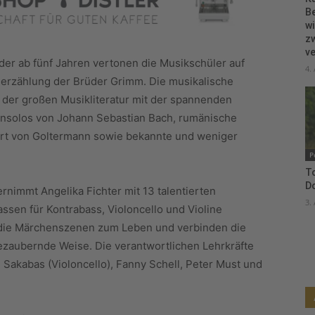
B
wi
zw
ve
der ab fünf Jahren vertonen die Musikschüler auf
4.
erzählung der Brüder Grimm. Die musikalische
 der großen Musikliteratur mit der spannenden
insolos von Johann Sebastian Bach, rumänische
ert von Goltermann sowie bekannte und weniger
P
To
D
rnimmt Angelika Fichter mit 13 talentierten
3.
ssen für Kontrabass, Violoncello und Violine
 die Märchenszenen zum Leben und verbinden die
zaubernde Weise. Die verantwortlichen Lehrkräfte
 Sakabas (Violoncello), Fanny Schell, Peter Must und