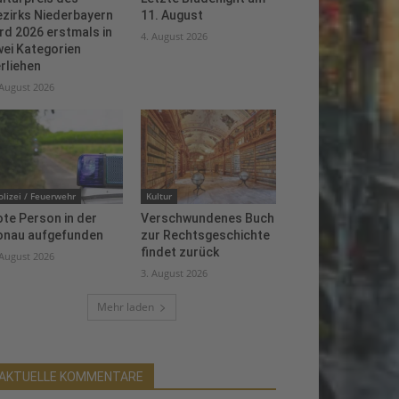
ezirks Niederbayern
11. August
rd 2026 erstmals in
4. August 2026
ei Kategorien
rliehen
 August 2026
olizei / Feuerwehr
Kultur
te Person in der
Verschwundenes Buch
onau aufgefunden
zur Rechtsgeschichte
findet zurück
 August 2026
3. August 2026
Mehr laden
AKTUELLE KOMMENTARE