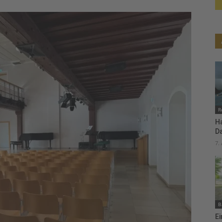
R
H
D
7.
B
Ei