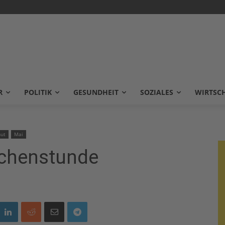
R
POLITIK
GESUNDHEIT
SOZIALES
WIRTSC
ut
Mai
rchenstunde