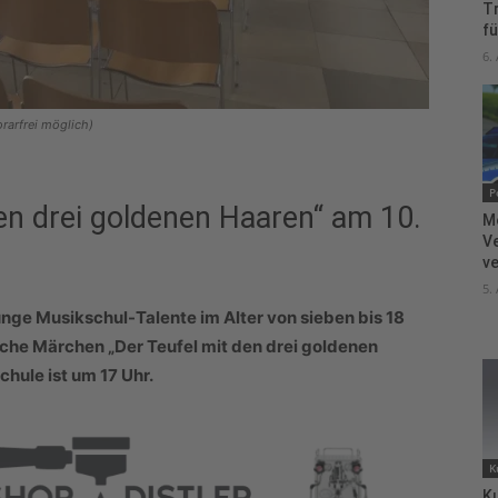
T
fü
6.
rarfrei möglich)
P
en drei goldenen Haaren“ am 10.
M
V
ve
5.
junge Musikschul-Talente im Alter von sieben bis 18
che Märchen „Der Teufel mit den drei goldenen
chule ist um 17 Uhr.
K
Ku