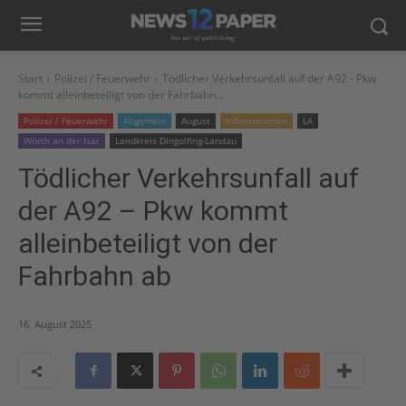
Start
Polizei / Feuerwehr
Tödlicher Verkehrsunfall auf der A92 - Pkw
kommt alleinbeteiligt von der Fahrbahn...
Polizei / Feuerwehr
Allgemein
August
Informationen
LA
Wörth an der Isar
Landkreis Dingolfing-Landau
Tödlicher Verkehrsunfall auf
der A92 – Pkw kommt
alleinbeteiligt von der
Fahrbahn ab
16. August 2025