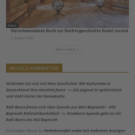
Kultur
Verschwundenes Buch zur Rechtsgeschichte findet zurück
3. August 2026
Mehr laden
AKTUELLE KOMMENTARE
Verbinden Sie sich mit Ihrer Geschichte: Wie Kulturerbe in
Deutschland Ihre Identität formt
Die Jugend ist optimistisch
An
und steht hinter der Demokratie
Rolli Bears freuen sich über Spende aus Mini-Bayreuth! – RSV
Bayreuth Rollstuhlbasketball
Knobbern-Spende geht an die
An
Rolli Bears des RSV Bayreuth
Verkehrsunfall endet mit mehreren Anzeigen
Christopher Moritz
An