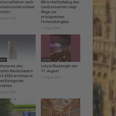
otorradfahrer nach
Wirtschaftsdialog des
erkehrsunfall schwer
Landratsamtes zeigt
rletzt
Wege zur
erfolgreichen
 August 2026
Firmenübergabe
5. August 2026
ultur
Events
lturpreis des
Letzte Bladenight am
ezirks Niederbayern
11. August
rd 2026 erstmals in
4. August 2026
ei Kategorien
rliehen
 August 2026