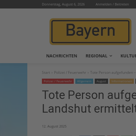
Donnerstag, August 6, 2026
Anmelden / Beitreten
NACHRICHTEN
REGIONAL
KULTU
Start
Polizei / Feuerwehr
Tote Person aufgefunden – 
Polizei / Feuerwehr
Allgemein
August
Informationen
Tote Person aufg
Landshut ermittel
12. August 2025