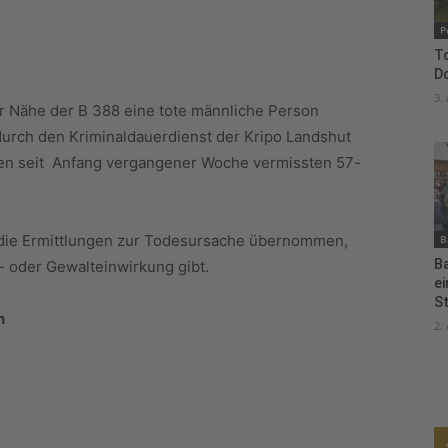
P
To
D
3.
r Nähe der B 388 eine tote männliche Person
urch den Kriminaldauerdienst der Kripo Landshut
nen seit Anfang vergangener Woche vermissten 57-
t die Ermittlungen zur Todesursache übernommen,
B
B
- oder Gewalteinwirkung gibt.
e
S
n
2.