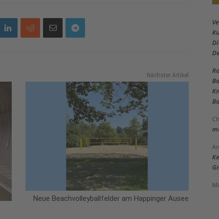
Ve
Ku
Di
D
Ro
Nächster Artikel
Ba
Kn
Ba
Ch
me
An
Ke
Gm
Mi
Neue Beachvolleyballfelder am Happinger Ausee