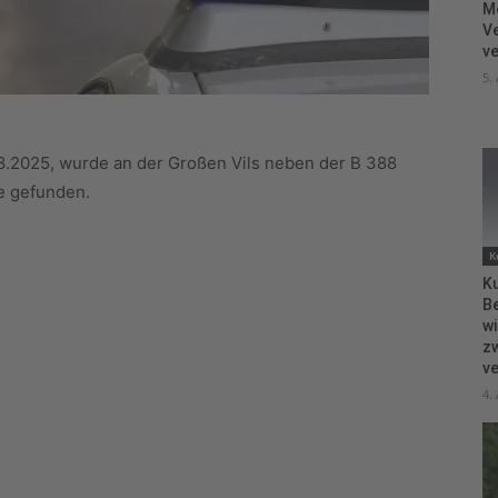
M
V
ve
5.
.2025, wurde an der Großen Vils neben der B 388
e gefunden.
K
Ku
B
wi
zw
ve
4.