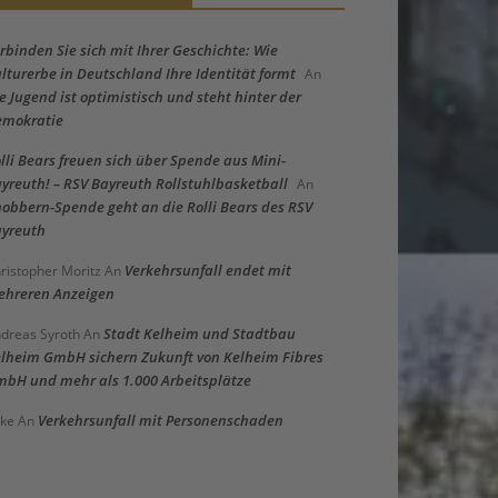
rbinden Sie sich mit Ihrer Geschichte: Wie
lturerbe in Deutschland Ihre Identität formt
An
e Jugend ist optimistisch und steht hinter der
emokratie
lli Bears freuen sich über Spende aus Mini-
yreuth! – RSV Bayreuth Rollstuhlbasketball
An
obbern-Spende geht an die Rolli Bears des RSV
yreuth
Verkehrsunfall endet mit
ristopher Moritz
An
hreren Anzeigen
Stadt Kelheim und Stadtbau
dreas Syroth
An
lheim GmbH sichern Zukunft von Kelheim Fibres
bH und mehr als 1.000 Arbeitsplätze
Verkehrsunfall mit Personenschaden
ke
An