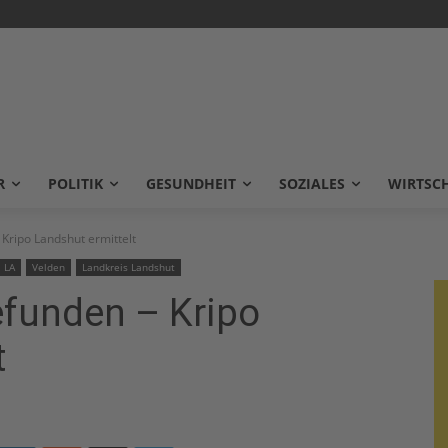
R
POLITIK
GESUNDHEIT
SOZIALES
WIRTSC
Kripo Landshut ermittelt
LA
Velden
Landkreis Landshut
efunden – Kripo
t