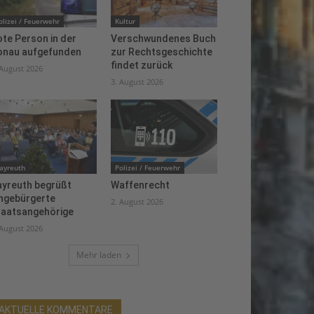
olizei / Feuerwehr
Kultur
te Person in der
Verschwundenes Buch
onau aufgefunden
zur Rechtsgeschichte
findet zurück
 August 2026
3. August 2026
ayreuth
Polizei / Feuerwehr
ayreuth begrüßt
Waffenrecht
ingebürgerte
2. August 2026
taatsangehörige
 August 2026
Mehr laden
AKTUELLE KOMMENTARE