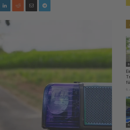
B
Ei
T
fü
6.
P