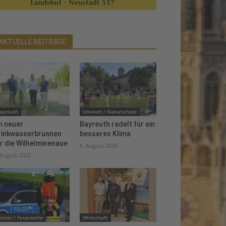
AKTUELLE BEITRÄGE
ayreuth
Umwelt / Naturschutz
n neuer
Bayreuth radelt für ein
rinkwasserbrunnen
besseres Klima
r die Wilhelminenaue
6. August 2026
 August 2026
olizei / Feuerwehr
Wirtschaft