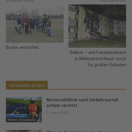
Vorheriger Artikel
Nächster Artikel
Boden verstehen
Balkon – und Fassadenbrand
in Mehrparteienhaus sorgt
für großen Schaden
verwandter Artikel
Motorradfahrer nach Verkehrsunfall
schwer verletzt
5. August 2026
Polizei / Feuerwehr