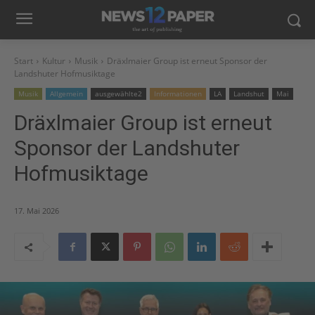
Start
Kultur
Musik
Dräxlmaier Group ist erneut Sponsor der
Landshuter Hofmusiktage
Musik
Allgemein
ausgewählte2
Informationen
LA
Landshut
Mai
Dräxlmaier Group ist erneut
Sponsor der Landshuter
Hofmusiktage
17. Mai 2026