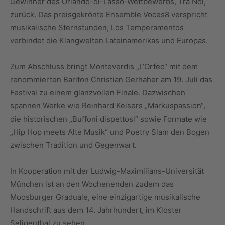
Gewinner des Orlando-di-Lasso-Wettbewerbs, Tra Noi,
zurück. Das preisgekrönte Ensemble Voces8 verspricht
musikalische Sternstunden, Los Temperamentos
verbindet die Klangwelten Lateinamerikas und Europas.
Zum Abschluss bringt Monteverdis „L’Orfeo“ mit dem
renommierten Bariton Christian Gerhaher am 19. Juli das
Festival zu einem glanzvollen Finale. Dazwischen
spannen Werke wie Reinhard Keisers „Markuspassion“,
die historischen „Buffoni dispettosi“ sowie Formate wie
„Hip Hop meets Alte Musik“ und Poetry Slam den Bogen
zwischen Tradition und Gegenwart.
In Kooperation mit der Ludwig-Maximilians-Universität
München ist an den Wochenenden zudem das
Moosburger Graduale, eine einzigartige musikalische
Handschrift aus dem 14. Jahrhundert, im Kloster
Seligenthal zu sehen.