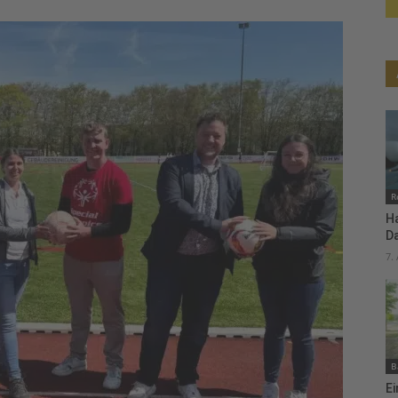
R
H
D
7.
B
Ei