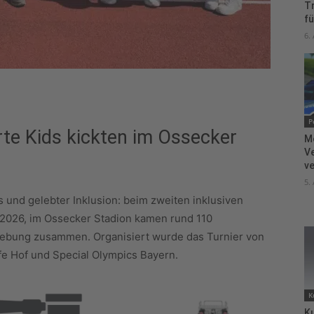
T
fü
6.
P
rte Kids kickten im Ossecker
M
V
ve
5.
s und gelebter Inklusion: beim zweiten inklusiven
l 2026, im Ossecker Stadion kamen rund 110
gebung zusammen. Organisiert wurde das Turnier von
fe Hof und Special Olympics Bayern.
K
Ku