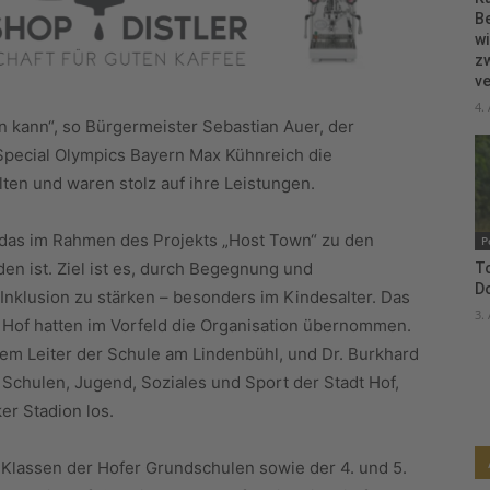
B
wi
zw
ve
4.
en kann“, so Bürgermeister Sebastian Auer, der
pecial Olympics Bayern Max Kühnreich die
ten und waren stolz auf ihre Leistungen.
, das im Rahmen des Projekts „Host Town“ zu den
P
en ist. Ziel ist es, durch Begegnung und
To
D
nklusion zu stärken – besonders im Kindesalter. Das
3.
 Hof hatten im Vorfeld die Organisation übernommen.
em Leiter der Schule am Lindenbühl, und Dr. Burkhard
Schulen, Jugend, Soziales und Sport der Stadt Hof,
er Stadion los.
Klassen der Hofer Grundschulen sowie der 4. und 5.