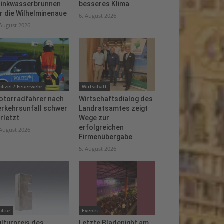
rinkwasserbrunnen
besseres Klima
r die Wilhelminenaue
6. August 2026
 August 2026
olizei / Feuerwehr
Wirtschaft
otorradfahrer nach
Wirtschaftsdialog des
erkehrsunfall schwer
Landratsamtes zeigt
rletzt
Wege zur
erfolgreichen
 August 2026
Firmenübergabe
5. August 2026
ultur
Events
lturpreis des
Letzte Bladenight am