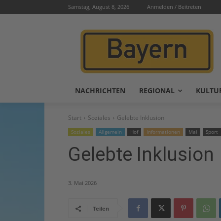
Samstag, August 8, 2026
Anmelden / Beitreten
NACHRICHTEN
REGIONAL
KULTU
Start
Soziales
Gelebte Inklusion
Soziales
Allgemein
Hof
Informationen
Mai
Sport
Gelebte Inklusion
3. Mai 2026
Teilen