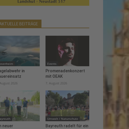
AKTUELLE BEITRÄGE
osenheim
Events
agelabwehr in
Promenadenkonzert
auereinsatz
mit OEAK
 August 2026
7. August 2026
ayreuth
Umwelt / Naturschutz
n neuer
Bayreuth radelt für ein