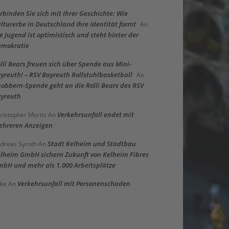
rbinden Sie sich mit Ihrer Geschichte: Wie
lturerbe in Deutschland Ihre Identität formt
An
e Jugend ist optimistisch und steht hinter der
emokratie
lli Bears freuen sich über Spende aus Mini-
yreuth! – RSV Bayreuth Rollstuhlbasketball
An
obbern-Spende geht an die Rolli Bears des RSV
yreuth
Verkehrsunfall endet mit
ristopher Moritz
An
hreren Anzeigen
Stadt Kelheim und Stadtbau
dreas Syroth
An
lheim GmbH sichern Zukunft von Kelheim Fibres
bH und mehr als 1.000 Arbeitsplätze
Verkehrsunfall mit Personenschaden
ke
An