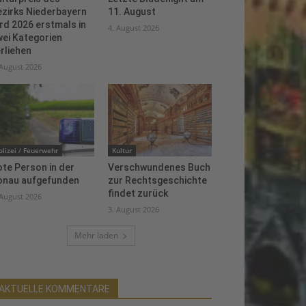
ezirks Niederbayern
11. August
rd 2026 erstmals in
4. August 2026
ei Kategorien
rliehen
 August 2026
olizei / Feuerwehr
Kultur
te Person in der
Verschwundenes Buch
onau aufgefunden
zur Rechtsgeschichte
findet zurück
 August 2026
3. August 2026
Mehr laden
AKTUELLE KOMMENTARE