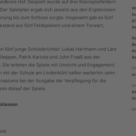
dkreis Hof. Gespielt wurde auf drei Kleinspielfeldern
Ve
er Spielplan ergab sich jeweils aus den Ergebnissen
Ku
nung bis zum Schluss sorgte. Insgesamt gab es fünf
Di
estand aus fünf Feldspielern und einem Torwart,
D
Ro
Ba
ten fünf junge Schiedsrichter: Lukas Hartmann und Lars
Kn
teppan, Patrik Karicka und John Fraaß aus der
Ba
 Sie leiteten die Spiele mit Umsicht und Engagement.
Ch
 mit der Schule am Lindenbühl halfen weiterhin zehn
me
nasiums bei der Ausgabe der Verpflegung für die
An
eim Ablauf der Spiele.
Ke
Gm
sklassen
Mi
ule