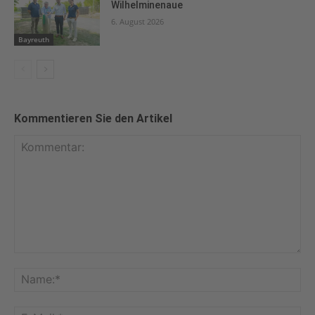
Wilhelminenaue
6. August 2026
Bayreuth
Kommentieren Sie den Artikel
Kommentar:
Na
E-