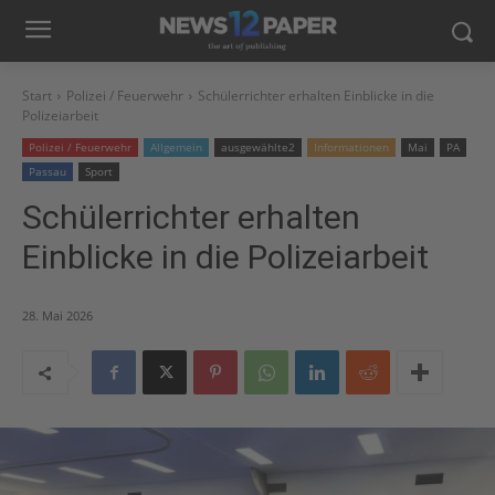
Start
Polizei / Feuerwehr
Schülerrichter erhalten Einblicke in die
Polizeiarbeit
Polizei / Feuerwehr
Allgemein
ausgewählte2
Informationen
Mai
PA
Passau
Sport
Schülerrichter erhalten
Einblicke in die Polizeiarbeit
28. Mai 2026