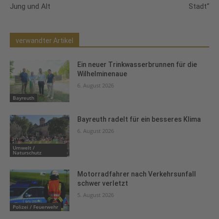
Jung und Alt
Stadt“
verwandter Artikel
Ein neuer Trinkwasserbrunnen für die
Wilhelminenaue
6. August 2026
Bayreuth
Bayreuth radelt für ein besseres Klima
6. August 2026
Umwelt /
Naturschutz
Motorradfahrer nach Verkehrsunfall
schwer verletzt
5. August 2026
Polizei / Feuerwehr