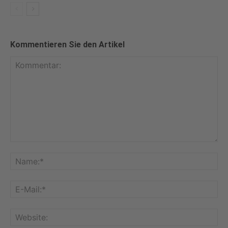
Kommentieren Sie den Artikel
Kommentar:
Na
E-
Mai
Web