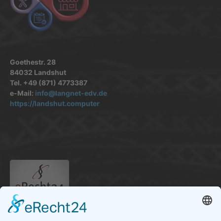
Goethestr. 28
84032 Landshut
Tel. +49 (871) 4773387
e-Mail:
info@langnet-edv.de
https://landshut.computer
.