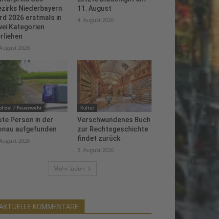
ezirks Niederbayern
11. August
rd 2026 erstmals in
4. August 2026
ei Kategorien
rliehen
 August 2026
olizei / Feuerwehr
Kultur
te Person in der
Verschwundenes Buch
onau aufgefunden
zur Rechtsgeschichte
findet zurück
 August 2026
3. August 2026
Mehr laden
AKTUELLE KOMMENTARE