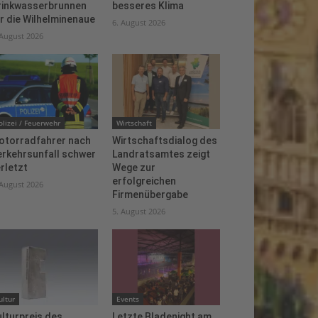
rinkwasserbrunnen
besseres Klima
r die Wilhelminenaue
6. August 2026
 August 2026
olizei / Feuerwehr
Wirtschaft
otorradfahrer nach
Wirtschaftsdialog des
erkehrsunfall schwer
Landratsamtes zeigt
rletzt
Wege zur
erfolgreichen
 August 2026
Firmenübergabe
5. August 2026
ultur
Events
lturpreis des
Letzte Bladenight am