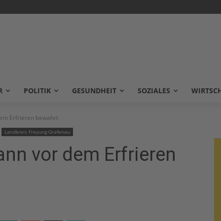
R
POLITIK
GESUNDHEIT
SOZIALES
WIRTSC
dem Erfrieren bewahrt
Landkreis Freyung-Grafenau
ann vor dem Erfrieren