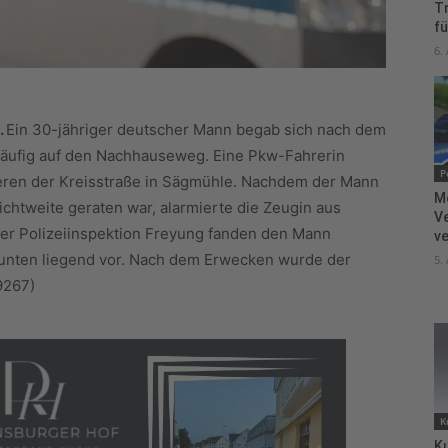
T
fü
6.
.
Ein 30-jähriger deutscher Mann begab sich nach dem
läufig auf den Nachhauseweg. Eine Pkw-Fahrerin
P
ren der Kreisstraße in Sägmühle. Nachdem der Mann
M
chtweite geraten war, alarmierte die Zeugin aus
V
 der Polizeiinspektion Freyung fanden den Mann
ve
 unten liegend vor. Nach dem Erwecken wurde der
5.
9267)
K
Ku