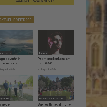
AKTUELLE BEITRÄGE
osenheim
Events
agelabwehr in
Promenadenkonzert
auereinsatz
mit OEAK
 August 2026
7. August 2026
ayreuth
Umwelt / Naturschutz
n neuer
Bayreuth radelt für ein