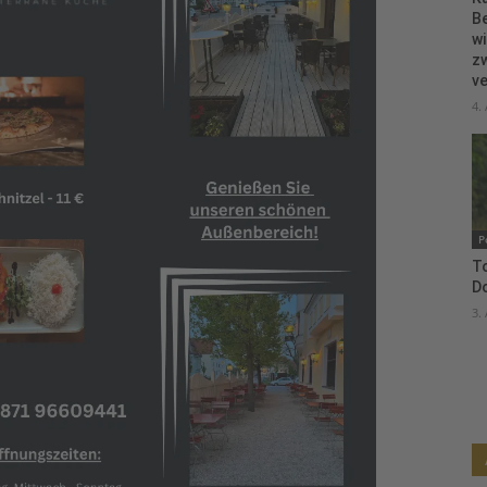
B
wi
zw
ve
4.
P
To
D
3.