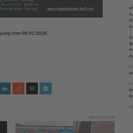
Ve
Ku
Di
D
reyung vom 08.02.2026
Ro
Ba
Kn
Ba
Ch
me
An
Ke
Gm
Mi
Nächster Artikel