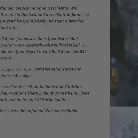
rbinden Sie sich mit Ihrer Geschichte: Wie
lturerbe in Deutschland Ihre Identität formt
An
e Jugend ist optimistisch und steht hinter der
emokratie
lli Bears freuen sich über Spende aus Mini-
yreuth! – RSV Bayreuth Rollstuhlbasketball
An
obbern-Spende geht an die Rolli Bears des RSV
yreuth
Verkehrsunfall endet mit
ristopher Moritz
An
hreren Anzeigen
Stadt Kelheim und Stadtbau
dreas Syroth
An
lheim GmbH sichern Zukunft von Kelheim Fibres
bH und mehr als 1.000 Arbeitsplätze
Verkehrsunfall mit Personenschaden
ke
An