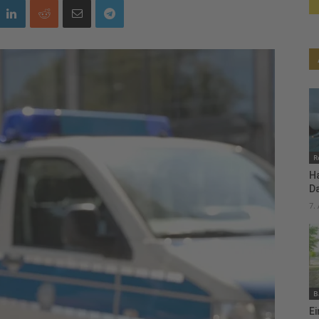
R
H
D
7.
B
Ei