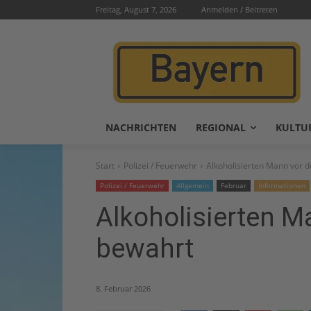
Freitag, August 7, 2026
Anmelden / Beitreten
NACHRICHTEN
REGIONAL
KULTU
Start
Polizei / Feuerwehr
Alkoholisierten Mann vor 
Polizei / Feuerwehr
Allgemein
Februar
Informationen
Alkoholisierten M
bewahrt
8. Februar 2026