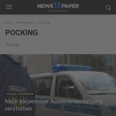
Start
Niederbayern
Pocking
POCKING
Pocking
POLIZEI / FEUERWEHR
Nach körperlicher Auseinandersetzung
verstorben