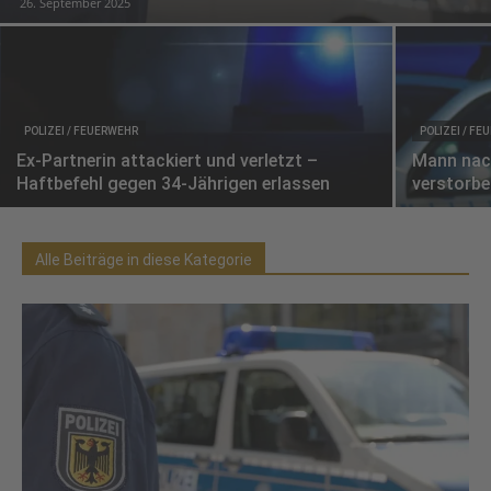
26. September 2025
POLIZEI / FEUERWEHR
POLIZEI / F
Ex-Partnerin attackiert und verletzt –
Mann nac
Haftbefehl gegen 34-Jährigen erlassen
verstorb
Alle Beiträge in diese Kategorie