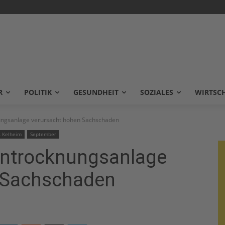
R
POLITIK
GESUNDHEIT
SOZIALES
WIRTSC
ungsanlage verursacht hohen Sachschaden
s Kelheim
September
entrocknungsanlage
 Sachschaden