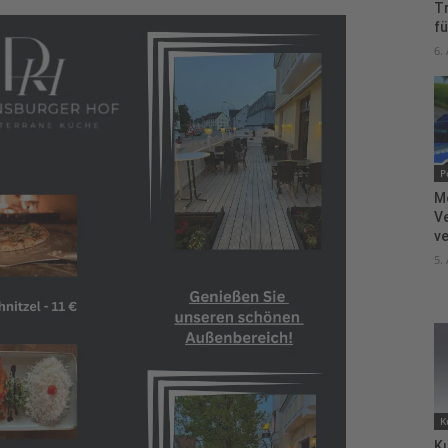
T
fü
6.
P
M
V
ve
5.
K
Ku