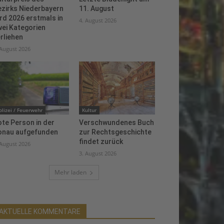
ezirks Niederbayern
11. August
rd 2026 erstmals in
4. August 2026
ei Kategorien
rliehen
 August 2026
olizei / Feuerwehr
Kultur
te Person in der
Verschwundenes Buch
onau aufgefunden
zur Rechtsgeschichte
findet zurück
 August 2026
3. August 2026
Mehr laden
AKTUELLE KOMMENTARE