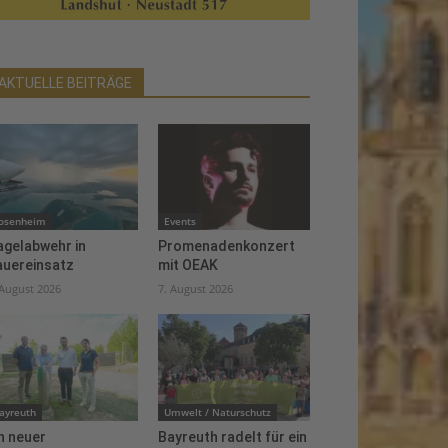
AKTUELLE BEITRÄGE
osenheim
Events
agelabwehr in
Promenadenkonzert
auereinsatz
mit OEAK
 August 2026
7. August 2026
ayreuth
Umwelt / Naturschutz
n neuer
Bayreuth radelt für ein