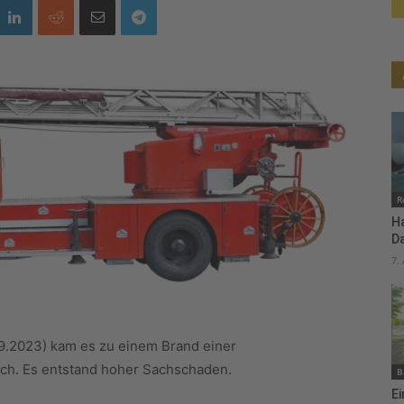
R
H
D
7.
9.2023) kam es zu einem Brand einer
ch. Es entstand hoher Sachschaden.
B
Ei