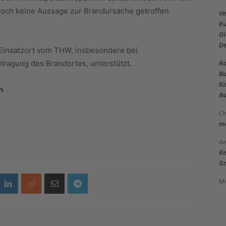
noch keine Aussage zur Brandursache getroffen
Ve
Ku
Di
D
Einsatzort vom THW, insbesondere bei
Ro
agung des Brandortes, unterstützt.
Ba
Kn
n
Ba
Ch
me
An
Ke
Gm
Mi