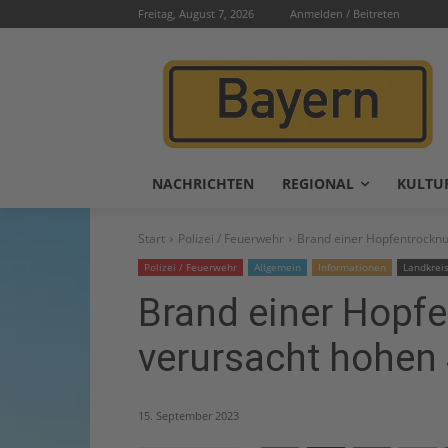
Freitag, August 7, 2026
Anmelden / Beitreten
NACHRICHTEN
REGIONAL
KULTU
Start
Polizei / Feuerwehr
Brand einer Hopfentrockn
Polizei / Feuerwehr
Allgemein
Informationen
Landkrei
Brand einer Hopf
verursacht hohen
15. September 2023