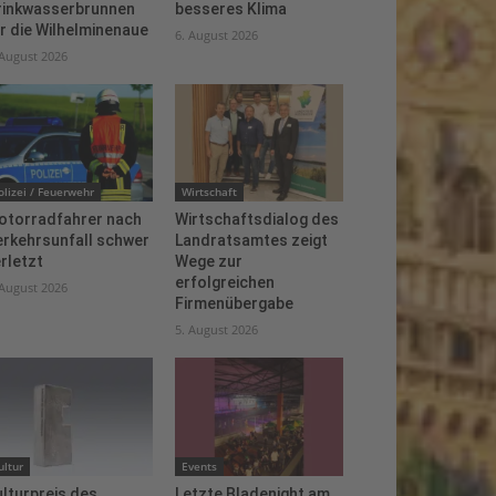
rinkwasserbrunnen
besseres Klima
r die Wilhelminenaue
6. August 2026
 August 2026
olizei / Feuerwehr
Wirtschaft
otorradfahrer nach
Wirtschaftsdialog des
erkehrsunfall schwer
Landratsamtes zeigt
rletzt
Wege zur
erfolgreichen
 August 2026
Firmenübergabe
5. August 2026
ultur
Events
lturpreis des
Letzte Bladenight am