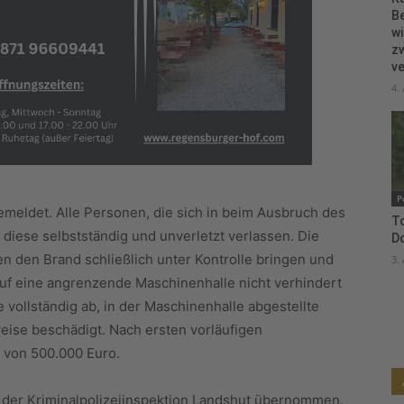
B
wi
zw
ve
4.
P
meldet. Alle Personen, die sich in beim Ausbruch des
To
 diese selbstständig und unverletzt verlassen. Die
D
n den Brand schließlich unter Kontrolle bringen und
3.
uf eine angrenzende Maschinenhalle nicht verhindert
vollständig ab, in der Maschinenhalle abgestellte
eise beschädigt. Nach ersten vorläufigen
 von 500.000 Euro.
 der Kriminalpolizeiinspektion Landshut übernommen.