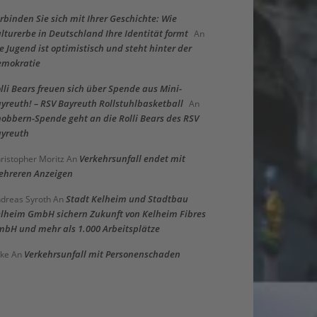
rbinden Sie sich mit Ihrer Geschichte: Wie
lturerbe in Deutschland Ihre Identität formt
An
e Jugend ist optimistisch und steht hinter der
emokratie
lli Bears freuen sich über Spende aus Mini-
yreuth! – RSV Bayreuth Rollstuhlbasketball
An
obbern-Spende geht an die Rolli Bears des RSV
yreuth
Verkehrsunfall endet mit
ristopher Moritz
An
hreren Anzeigen
Stadt Kelheim und Stadtbau
dreas Syroth
An
lheim GmbH sichern Zukunft von Kelheim Fibres
bH und mehr als 1.000 Arbeitsplätze
Verkehrsunfall mit Personenschaden
ke
An