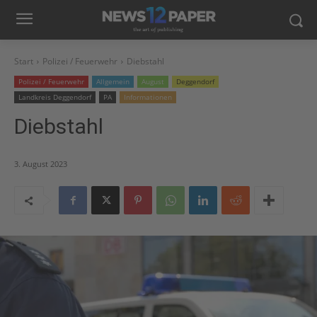
Start
Polizei / Feuerwehr
Diebstahl
Polizei / Feuerwehr
Allgemein
August
Deggendorf
Landkreis Deggendorf
PA
Informationen
Diebstahl
3. August 2023