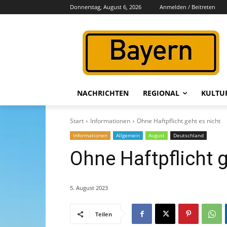
Donnerstag, August 6, 2026
Anmelden / Beitreten
NACHRICHTEN
REGIONAL
KULTU
Start
Informationen
Ohne Haftpflicht geht es nicht
Informationen
Allgemein
August
Deutschland
Ohne Haftpflicht g
5. August 2023
Teilen