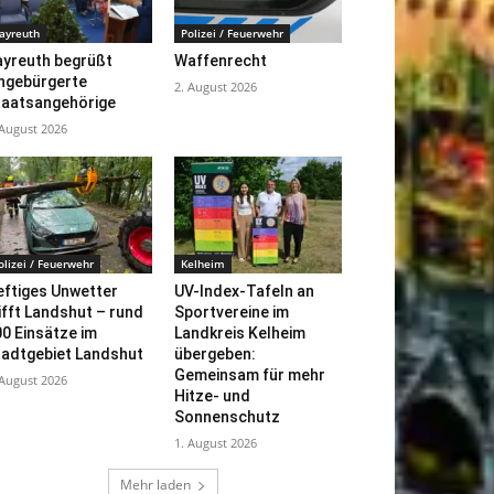
ayreuth
Polizei / Feuerwehr
ayreuth begrüßt
Waffenrecht
ingebürgerte
2. August 2026
taatsangehörige
 August 2026
olizei / Feuerwehr
Kelheim
eftiges Unwetter
UV-Index-Tafeln an
ifft Landshut – rund
Sportvereine im
0 Einsätze im
Landkreis Kelheim
tadtgebiet Landshut
übergeben:
Gemeinsam für mehr
 August 2026
Hitze- und
Sonnenschutz
1. August 2026
Mehr laden