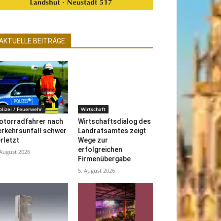
AKTUELLE BEITRÄGE
olizei / Feuerwehr
Wirtschaft
otorradfahrer nach
Wirtschaftsdialog des
erkehrsunfall schwer
Landratsamtes zeigt
rletzt
Wege zur
erfolgreichen
 August 2026
Firmenübergabe
5. August 2026