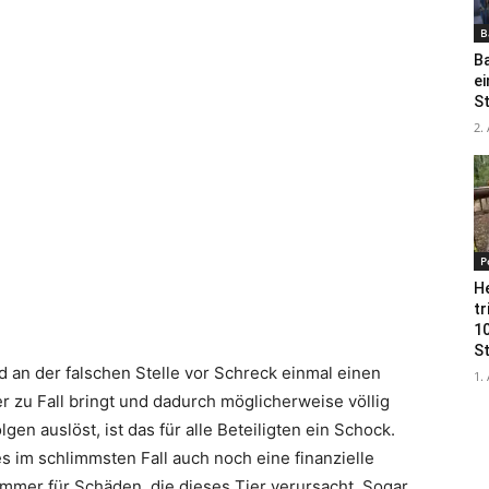
B
B
e
S
2.
P
H
tr
10
S
an der falschen Stelle vor Schreck einmal einen
1.
er zu Fall bringt und dadurch möglicherweise völlig
en auslöst, ist das für alle Beteiligten ein Schock.
 es im schlimmsten Fall auch noch eine finanzielle
 immer für Schäden, die dieses Tier verursacht. Sogar