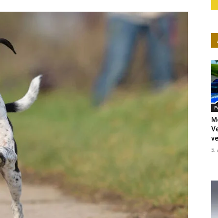
P
M
V
ve
5.