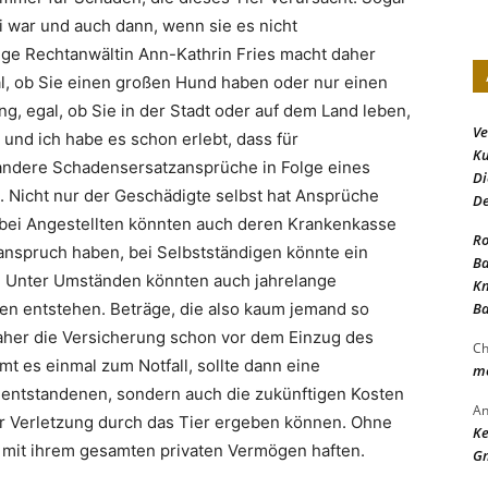
 war und auch dann, wenn sie es nicht
ige Rechtanwältin Ann-Kathrin Fries macht daher
l, ob Sie einen großen Hund haben oder nur einen
ung, egal, ob Sie in der Stadt oder auf dem Land leben,
Ve
und ich habe es schon erlebt, dass für
Ku
ndere Schadensersatzansprüche in Folge eines
Di
icht nur der Geschädigte selbst hat Ansprüche
D
, bei Angestellten könnten auch deren Krankenkasse
Ro
nspruch haben, bei Selbstständigen könnte ein
Ba
. Unter Umständen könnten auch jahrelange
Kn
Ba
n entstehen. Beträge, die also kaum jemand so
 daher die Versicherung schon vor dem Einzug des
Ch
 es einmal zum Notfall, sollte dann eine
me
e entstandenen, sondern auch die zukünftigen Kosten
An
er Verletzung durch das Tier ergeben können. Ohne
Ke
 mit ihrem gesamten privaten Vermögen haften.
Gm