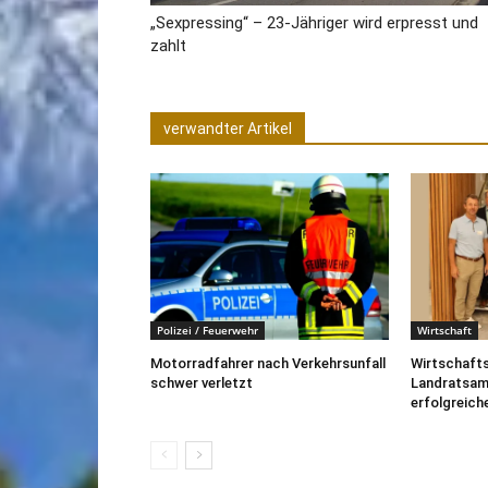
„Sexpressing“ – 23-Jähriger wird erpresst und
zahlt
verwandter Artikel
Polizei / Feuerwehr
Wirtschaft
Motorradfahrer nach Verkehrsunfall
Wirtschafts
schwer verletzt
Landratsam
erfolgreich