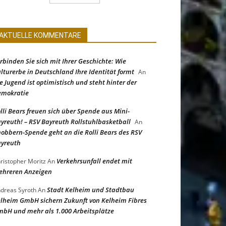
AKTUELLE KOMMENTARE
rbinden Sie sich mit Ihrer Geschichte: Wie
lturerbe in Deutschland Ihre Identität formt
An
e Jugend ist optimistisch und steht hinter der
emokratie
lli Bears freuen sich über Spende aus Mini-
yreuth! – RSV Bayreuth Rollstuhlbasketball
An
obbern-Spende geht an die Rolli Bears des RSV
yreuth
Verkehrsunfall endet mit
ristopher Moritz
An
hreren Anzeigen
Stadt Kelheim und Stadtbau
dreas Syroth
An
lheim GmbH sichern Zukunft von Kelheim Fibres
bH und mehr als 1.000 Arbeitsplätze