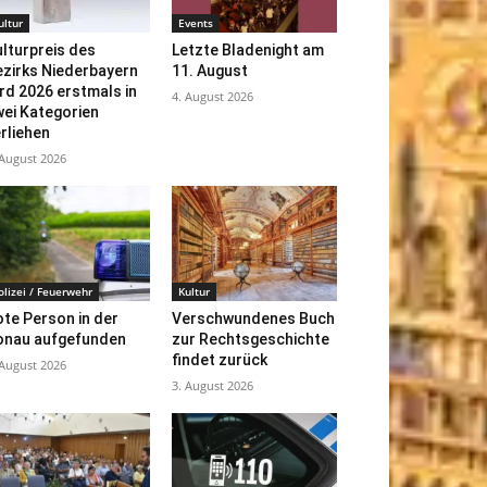
ultur
Events
lturpreis des
Letzte Bladenight am
ezirks Niederbayern
11. August
rd 2026 erstmals in
4. August 2026
ei Kategorien
rliehen
 August 2026
olizei / Feuerwehr
Kultur
te Person in der
Verschwundenes Buch
onau aufgefunden
zur Rechtsgeschichte
findet zurück
 August 2026
3. August 2026