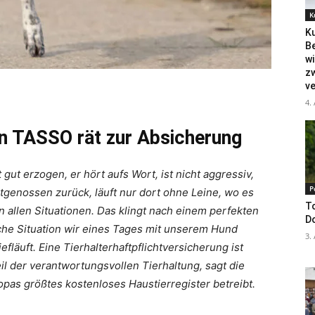
K
Ku
B
wi
zw
ve
4.
on TASSO rät zur Absicherung
gut erzogen, er hört aufs Wort, ist nicht aggressiv,
P
tgenossen zurück, läuft nur dort ohne Leine, wo es
To
 in allen Situationen. Das klingt nach einem perfekten
D
che Situation wir eines Tages mit unserem Hund
3.
fläuft. Eine Tierhalterhaftpflichtversicherung ist
il der verantwortungsvollen Tierhaltung, sagt die
opas größtes kostenloses Haustierregister betreibt.