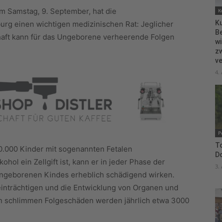
m Samstag, 9. September, hat die
K
Ku
g einen wichtigen medizinischen Rat: Jeglicher
B
ft kann für das Ungeborene verheerende Folgen
wi
zw
ve
4.
P
To
0.000 Kinder mit sogenannten Fetalen
D
hol ein Zellgift ist, kann er in jeder Phase der
3.
ungeborenen Kindes erheblich schädigend wirken.
inträchtigen und die Entwicklung von Organen und
en schlimmen Folgeschäden werden jährlich etwa 3000