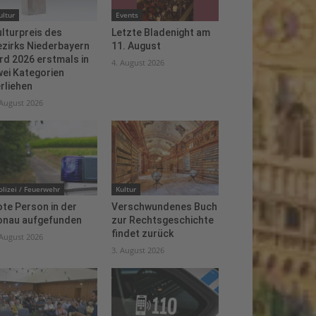
ultur
Events
lturpreis des
Letzte Bladenight am
ezirks Niederbayern
11. August
rd 2026 erstmals in
4. August 2026
ei Kategorien
rliehen
 August 2026
olizei / Feuerwehr
Kultur
te Person in der
Verschwundenes Buch
onau aufgefunden
zur Rechtsgeschichte
findet zurück
 August 2026
3. August 2026