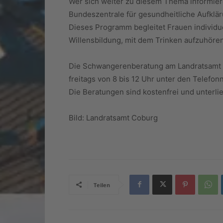
Wer sich weiter zu diesem Thema informier
Bundeszentrale für gesundheitliche Aufklä
Dieses Programm begleitet Frauen individu
Willensbildung, mit dem Trinken aufzuhöre
Die Schwangerenberatung am Landratsamt C
freitags von 8 bis 12 Uhr unter den Telef
Die Beratungen sind kostenfrei und unterli
Bild: Landratsamt Coburg
Teilen