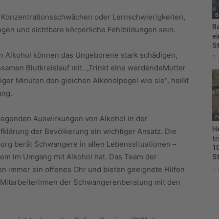
B
n, Konzentrationsschwächen oder Lernschwierigkeiten,
B
gen und sichtbare körperliche Fehlbildungen sein.
e
S
gen Alkohol können das Ungeborene stark schädigen,
2.
samen Blutkreislauf mit. „Trinkt eine werdendeMutter
ger Minuten den gleichen Alkoholpegel wie sie“, heißt
ung.
P
iegenden Auswirkungen von Alkohol in der
H
fklärung der Bevölkerung ein wichtiger Ansatz. Die
tr
g berät Schwangere in allen Lebenssituationen –
10
lem im Umgang mit Alkohol hat. Das Team der
S
n immer ein offenes Ohr und bieten geeignete Hilfen
1.
ie Mitarbeiterinnen der Schwangerenberatung mit den