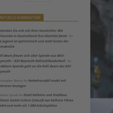
AKTUELLE KOMMENTARE
rbinden Sie sich mit Ihrer Geschichte: Wie
lturerbe in Deutschland Ihre Identität formt
An
e Jugend ist optimistisch und steht hinter der
emokratie
lli Bears freuen sich über Spende aus Mini-
yreuth! – RSV Bayreuth Rollstuhlbasketball
An
obbern-Spende geht an die Rolli Bears des RSV
yreuth
Verkehrsunfall endet mit
ristopher Moritz
An
hreren Anzeigen
Stadt Kelheim und Stadtbau
dreas Syroth
An
lheim GmbH sichern Zukunft von Kelheim Fibres
bH und mehr als 1.000 Arbeitsplätze