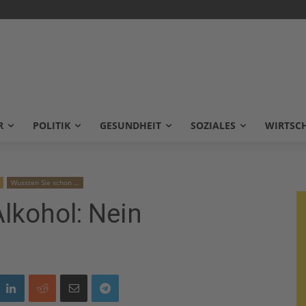
R
POLITIK
GESUNDHEIT
SOZIALES
WIRTSC
Wussten Sie schon …
lkohol: Nein