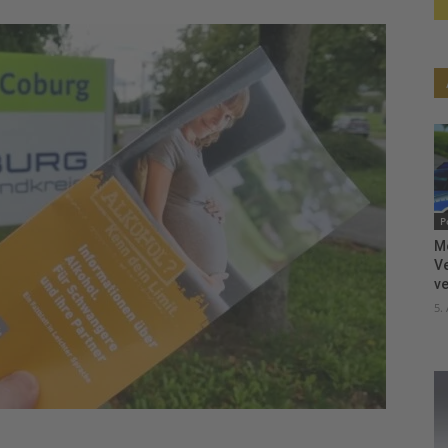
P
M
V
ve
5.