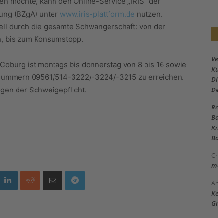
en möchte, kann den Online-Service „IRIS“ der
rung (BZgA) unter
www.iris-plattform.de
nutzen.
ell durch die gesamte Schwangerschaft: von der
n, bis zum Konsumstopp.
Ve
oburg ist montags bis donnerstag von 8 bis 16 sowie
Ku
onnummern 09561/514-3222/-3224/-3215 zu erreichen.
Di
egen der Schweigepflicht.
D
Ro
Ba
Kn
Ba
Ch
me
An
Ke
Gm