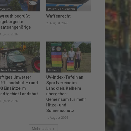
ayreuth
Polizei / Feuerwehr
ayreuth begrüßt
Waffenrecht
ingebürgerte
2. August 2026
taatsangehörige
 August 2026
olizei / Feuerwehr
Kelheim
eftiges Unwetter
UV-Index-Tafeln an
ifft Landshut – rund
Sportvereine im
0 Einsätze im
Landkreis Kelheim
tadtgebiet Landshut
übergeben:
Gemeinsam für mehr
 August 2026
Hitze- und
Sonnenschutz
1. August 2026
Mehr laden