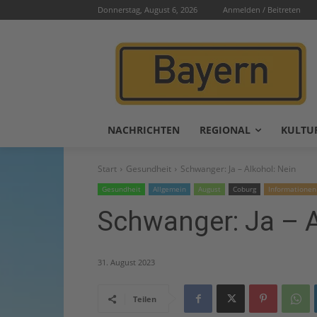
Donnerstag, August 6, 2026
Anmelden / Beitreten
NACHRICHTEN
REGIONAL
KULTU
Start
Gesundheit
Schwanger: Ja – Alkohol: Nein
Gesundheit
Allgemein
August
Coburg
Informationen
Schwanger: Ja – A
31. August 2023
Teilen