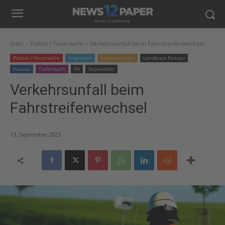
Start
Polizei / Feuerwehr
Verkehrsunfall beim Fahrstreifenwechsel
Polizei / Feuerwehr
Allgemein
Informationen
Landkreis Passau
Passau
Tiefenbach
PA
September
Verkehrsunfall beim
Fahrstreifenwechsel
13. September 2023