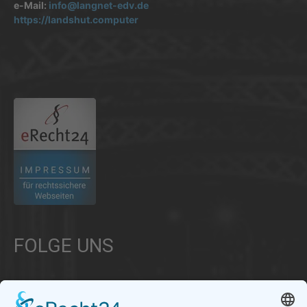
e-Mail:
info@langnet-edv.de
https://landshut.computer
.
FOLGE UNS