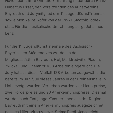
November, um 18 Uhr. Die Einführung findet durch Hans-
Hubertus Esser, den Vorsitzenden des Kunstvereins
Bayreuth und Jurymitglied der 11. JugendKunstTriennale,
sowie Monika Pellkofer von der RW21 Stadtbibliothek
statt. Für die musikalische Umrahmung sorgt Johannes
Lenz.
Für die 11. JugendKunstTriennale des Sächsisch-
Bayerischen Städtenetzes wurden in den
Mitgliedsstädten Bayreuth, Hof, Marktredwitz, Plauen,
Zwickau und Chemnitz 438 Arbeiten eingereicht. Die
Jury hat aus dieser Vielfalt 128 Arbeiten ausgewählt, die
bereits im Juni/Juli dieses Jahres in der Freiheitshalle in
Hof gezeigt wurden. Vergeben wurden vier Hauptpreise,
zwei Förderpreise und 20 Anerkennungspreise. Diesmal
wurden auch fünf junge Künstlerinnen aus der Region
Bayreuth mit einem Anerkennungspreis ausgezeichnet,
nämlich Lilien Virág Vincze, Selma Riedl, Jana Leicht,