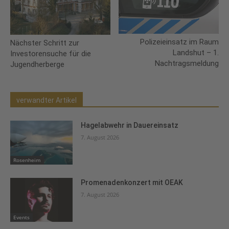
Polizeieinsatz im Raum
Nächster Schritt zur
Landshut – 1.
Investorensuche für die
Nachtragsmeldung
Jugendherberge
verwandter Artikel
Hagelabwehr in Dauereinsatz
7. August 2026
Rosenheim
Promenadenkonzert mit OEAK
7. August 2026
Events