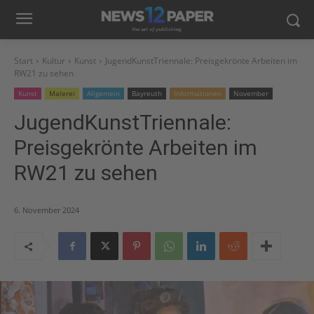
Start
Kultur
Kunst
JugendKunstTriennale: Preisgekrönte Arbeiten im
RW21 zu sehen
Kunst
Malerei
Allgemein
Bayreuth
Informationen
November
JugendKunstTriennale:
Preisgekrönte Arbeiten im
RW21 zu sehen
6. November 2024