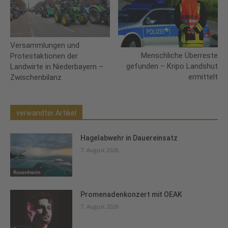
Versammlungen und
Menschliche Überreste
Protestaktionen der
gefunden – Kripo Landshut
Landwirte in Niederbayern –
ermittelt
Zwischenbilanz
verwandter Artikel
Hagelabwehr in Dauereinsatz
7. August 2026
Rosenheim
Promenadenkonzert mit OEAK
7. August 2026