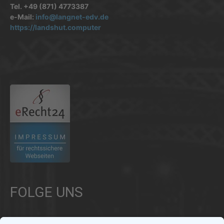
Tel. +49 (871) 4773387
e-Mail:
info@langnet-edv.de
https://landshut.computer
.
FOLGE UNS