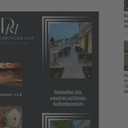
B
B
e
S
2.
P
H
tr
10
S
1.