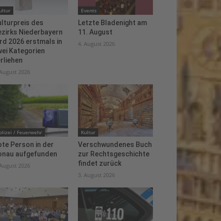
ultur
Events
lturpreis des
Letzte Bladenight am
ezirks Niederbayern
11. August
rd 2026 erstmals in
4. August 2026
ei Kategorien
rliehen
 August 2026
olizei / Feuerwehr
Kultur
te Person in der
Verschwundenes Buch
onau aufgefunden
zur Rechtsgeschichte
findet zurück
 August 2026
3. August 2026