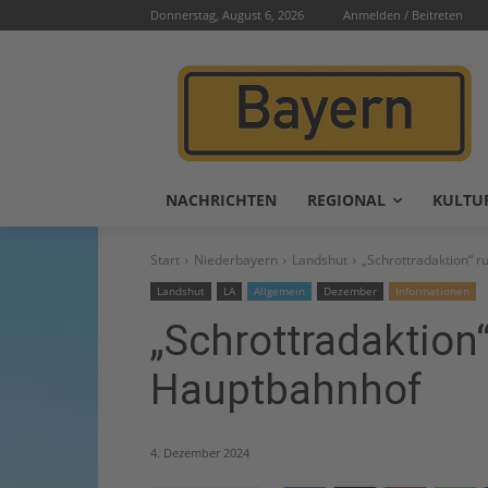
Donnerstag, August 6, 2026
Anmelden / Beitreten
NACHRICHTEN
REGIONAL
KULTU
Start
Niederbayern
Landshut
„Schrottradaktion“ 
Landshut
LA
Allgemein
Dezember
Informationen
„Schrottradaktion
Hauptbahnhof
4. Dezember 2024