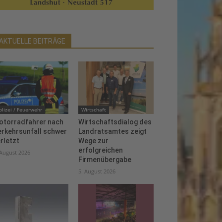
AKTUELLE BEITRÄGE
olizei / Feuerwehr
Wirtschaft
otorradfahrer nach
Wirtschaftsdialog des
erkehrsunfall schwer
Landratsamtes zeigt
rletzt
Wege zur
erfolgreichen
 August 2026
Firmenübergabe
5. August 2026