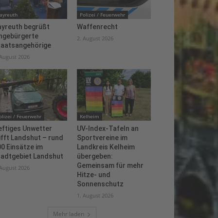
ayreuth
Polizei / Feuerwehr
ayreuth begrüßt
Waffenrecht
ingebürgerte
2. August 2026
taatsangehörige
 August 2026
olizei / Feuerwehr
Kelheim
eftiges Unwetter
UV-Index-Tafeln an
ifft Landshut – rund
Sportvereine im
0 Einsätze im
Landkreis Kelheim
tadtgebiet Landshut
übergeben:
Gemeinsam für mehr
 August 2026
Hitze- und
Sonnenschutz
1. August 2026
Mehr laden