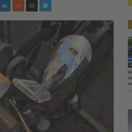
P
M
V
ve
5.