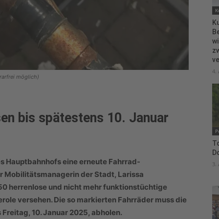
K
Ku
B
wi
zw
ve
4.
arfrei möglich)
en bis spätestens 10. Januar
P
To
D
es Hauptbahnhofs eine erneute Fahrrad-
3.
 Mobilitätsmanagerin der Stadt, Larissa
0 herrenlose und nicht mehr funktionstüchtige
role versehen. Die so markierten Fahrräder muss die
 Freitag, 10. Januar 2025, abholen.