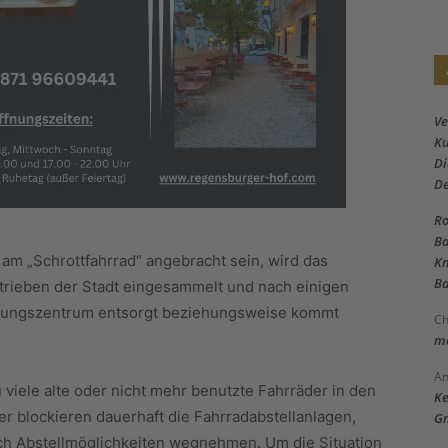
Ve
Ku
Di
D
Ro
Ba
 am „Schrottfahrrad“ angebracht sein, wird das
Kn
Ba
rieben der Stadt eingesammelt und nach einigen
rgungszentrum entsorgt beziehungsweise kommt
Ch
me
An
 viele alte oder nicht mehr benutzte Fahrräder in den
Ke
r blockieren dauerhaft die Fahrradabstellanlagen,
Gm
ich Abstellmöglichkeiten wegnehmen. Um die Situation