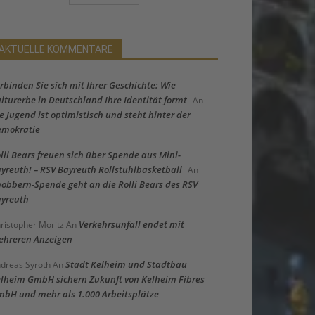
AKTUELLE KOMMENTARE
rbinden Sie sich mit Ihrer Geschichte: Wie
lturerbe in Deutschland Ihre Identität formt
An
e Jugend ist optimistisch und steht hinter der
emokratie
lli Bears freuen sich über Spende aus Mini-
yreuth! – RSV Bayreuth Rollstuhlbasketball
An
obbern-Spende geht an die Rolli Bears des RSV
yreuth
Verkehrsunfall endet mit
ristopher Moritz
An
hreren Anzeigen
Stadt Kelheim und Stadtbau
dreas Syroth
An
lheim GmbH sichern Zukunft von Kelheim Fibres
bH und mehr als 1.000 Arbeitsplätze