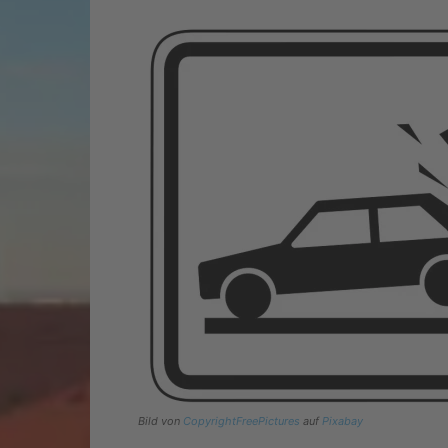
Bild von
CopyrightFreePictures
auf
Pixabay