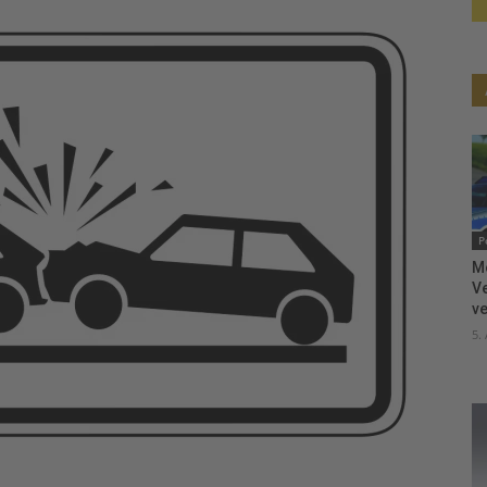
P
M
V
ve
5.