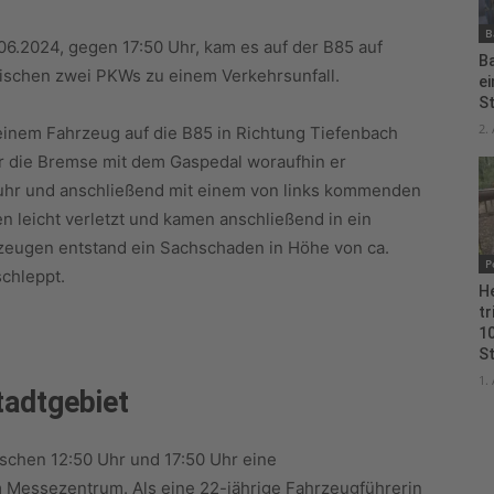
B
06.2024, gegen 17:50 Uhr, kam es auf der B85 auf
B
ischen zwei PKWs zu einem Verkehrsunfall.
e
S
2.
seinem Fahrzeug auf die B85 in Richtung Tiefenbach
ar die Bremse mit dem Gaspedal woraufhin er
uhr und anschließend mit einem von links kommenden
n leicht verletzt und kamen anschließend in ein
rzeugen entstand ein Sachschaden in Höhe von ca.
P
chleppt.
H
tr
10
S
1.
tadtgebiet
schen 12:50 Uhr und 17:50 Uhr eine
m Messezentrum. Als eine 22-jährige Fahrzeugführerin