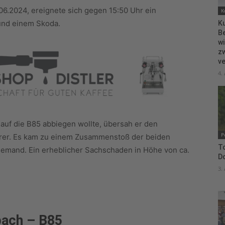
06.2024, ereignete sich gegen 15:50 Uhr ein
K
und einem Skoda.
Ku
B
wi
zw
ve
4.
 auf die B85 abbiegen wollte, übersah er den
P
hrer. Es kam zu einem Zusammenstoß der beiden
To
niemand. Ein erheblicher Sachschaden in Höhe von ca.
D
3.
bach – B85