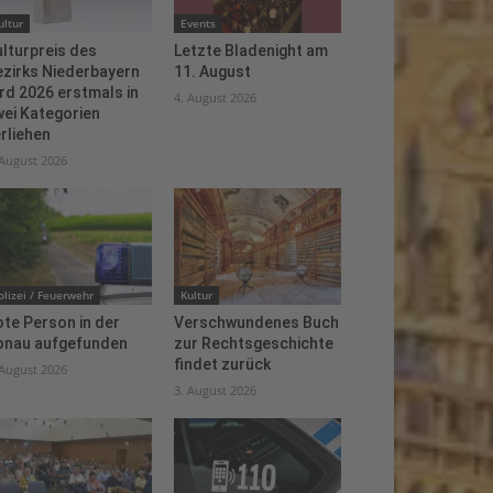
ultur
Events
lturpreis des
Letzte Bladenight am
ezirks Niederbayern
11. August
rd 2026 erstmals in
4. August 2026
ei Kategorien
rliehen
 August 2026
olizei / Feuerwehr
Kultur
te Person in der
Verschwundenes Buch
onau aufgefunden
zur Rechtsgeschichte
findet zurück
 August 2026
3. August 2026