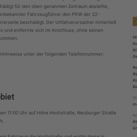
ädigt für den oben genannten Zeitraum abstellte,
 unbekannter Fahrzeugführer den PKW der 22-
rerseite beschädigt. Der Unfallverursacher hinterließ
o und entfernte sich im Anschluss, ohne seinen
Ve
ukommen.
Ku
Di
genhinweise unter der folgenden Telefonnummer:
D
Ro
Ba
Kn
Ba
biet
Ch
me
gen 11:00 Uhr auf Höhe Hochstraße, Neuburger Straße
An
s.
Ke
Gm
hrem Fahrzeug die Hochstraße und wollte diese in