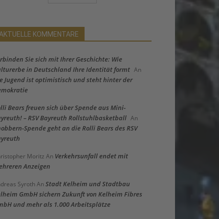
AKTUELLE KOMMENTARE
rbinden Sie sich mit Ihrer Geschichte: Wie
lturerbe in Deutschland Ihre Identität formt
An
e Jugend ist optimistisch und steht hinter der
emokratie
lli Bears freuen sich über Spende aus Mini-
yreuth! – RSV Bayreuth Rollstuhlbasketball
An
obbern-Spende geht an die Rolli Bears des RSV
yreuth
Verkehrsunfall endet mit
ristopher Moritz
An
hreren Anzeigen
Stadt Kelheim und Stadtbau
dreas Syroth
An
lheim GmbH sichern Zukunft von Kelheim Fibres
bH und mehr als 1.000 Arbeitsplätze