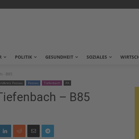
R
POLITIK
GESUNDHEIT
SOZIALES
WIRTSC
ch - B85
andkreis Passau
Passau
Tiefenbach
PA
 Tiefenbach – B85