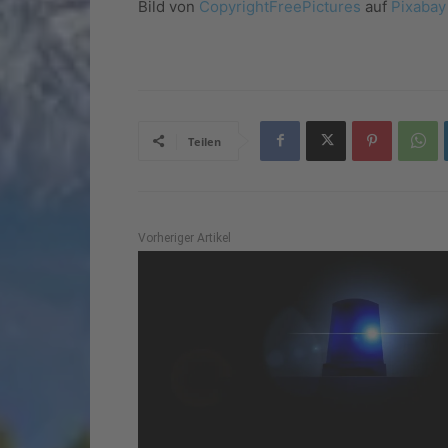
Bild von
CopyrightFreePictures
auf
Pixabay
Teilen
Vorheriger Artikel