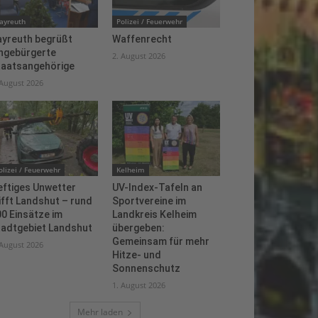
ayreuth
Polizei / Feuerwehr
ayreuth begrüßt
Waffenrecht
ingebürgerte
2. August 2026
taatsangehörige
 August 2026
olizei / Feuerwehr
Kelheim
eftiges Unwetter
UV-Index-Tafeln an
ifft Landshut – rund
Sportvereine im
0 Einsätze im
Landkreis Kelheim
tadtgebiet Landshut
übergeben:
Gemeinsam für mehr
 August 2026
Hitze- und
Sonnenschutz
1. August 2026
Mehr laden