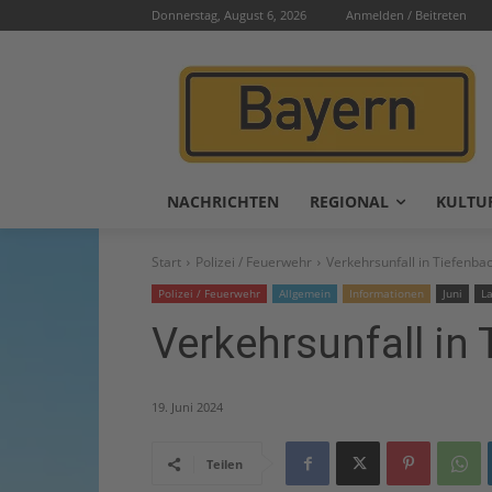
Donnerstag, August 6, 2026
Anmelden / Beitreten
NACHRICHTEN
REGIONAL
KULTU
Start
Polizei / Feuerwehr
Verkehrsunfall in Tiefenba
Polizei / Feuerwehr
Allgemein
Informationen
Juni
L
Verkehrsunfall in
19. Juni 2024
Teilen