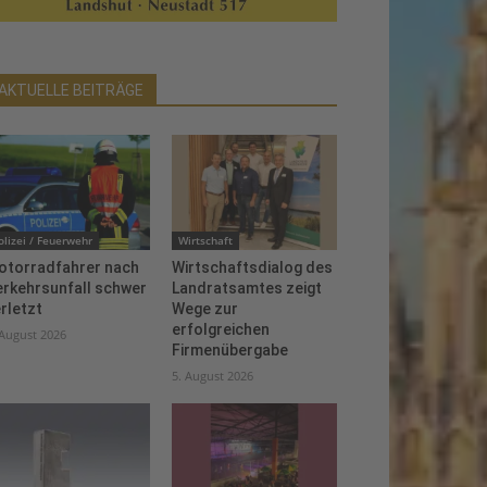
AKTUELLE BEITRÄGE
olizei / Feuerwehr
Wirtschaft
otorradfahrer nach
Wirtschaftsdialog des
erkehrsunfall schwer
Landratsamtes zeigt
rletzt
Wege zur
erfolgreichen
 August 2026
Firmenübergabe
5. August 2026