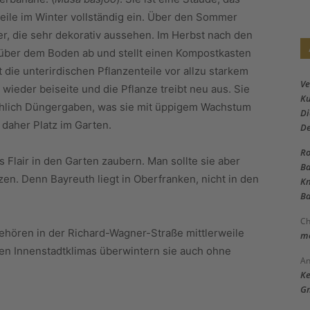
nteile im Winter vollständig ein. Über den Sommer
ter, die sehr dekorativ aussehen. Im Herbst nach den
 über dem Boden ab und stellt einen Kompostkasten
zt die unterirdischen Pflanzenteile vor allzu starkem
Ve
wieder beiseite und die Pflanze treibt neu aus. Sie
Ku
chlich Düngergaben, was sie mit üppigem Wachstum
Di
daher Platz im Garten.
D
Ro
es Flair in den Garten zaubern. Man sollte sie aber
Ba
n. Denn Bayreuth liegt in Oberfranken, nicht in den
Kn
Ba
Ch
ehören in der Richard-Wagner-Straße mittlerweile
me
en Innenstadtklimas überwintern sie auch ohne
An
Ke
Gm