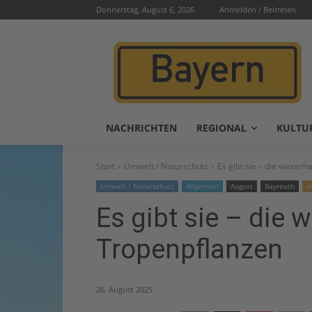
Donnerstag, August 6, 2026
Anmelden / Beitreten
NACHRICHTEN
REGIONAL
KULTU
Start
Umwelt / Naturschutz
Es gibt sie – die winter
Umwelt / Naturschutz
Allgemein
August
Bayreuth
I
Es gibt sie – die 
Tropenpflanzen
26. August 2025