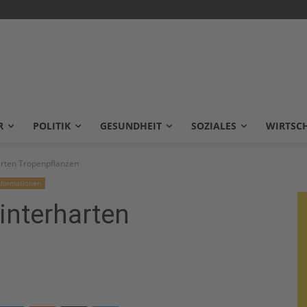
R
POLITIK
GESUNDHEIT
SOZIALES
WIRTSC
harten Tropenpflanzen
nformationen
winterharten