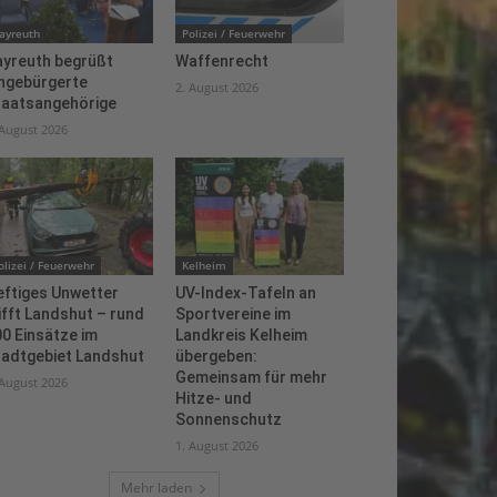
ayreuth
Polizei / Feuerwehr
ayreuth begrüßt
Waffenrecht
ingebürgerte
2. August 2026
taatsangehörige
 August 2026
olizei / Feuerwehr
Kelheim
eftiges Unwetter
UV-Index-Tafeln an
ifft Landshut – rund
Sportvereine im
0 Einsätze im
Landkreis Kelheim
tadtgebiet Landshut
übergeben:
Gemeinsam für mehr
 August 2026
Hitze- und
Sonnenschutz
1. August 2026
Mehr laden