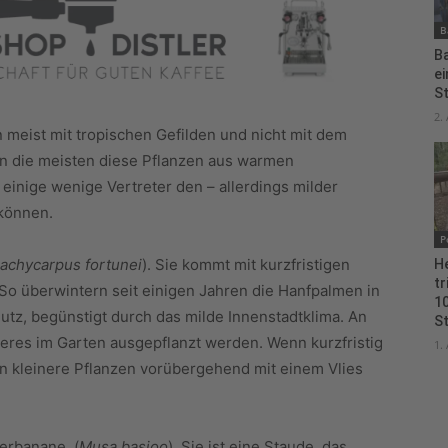
B
B
e
S
2.
eist mit tropischen Gefilden und nicht mit dem
n die meisten diese Pflanzen aus warmen
einige wenige Vertreter den – allerdings milder
 können.
P
achycarpus fortunei
). Sie kommt mit kurzfristigen
H
tr
So überwintern seit einigen Jahren die Hanfpalmen in
10
tz, begünstigt durch das milde Innenstadtklima. An
S
eres im Garten ausgepflanzt werden. Wenn kurzfristig
1.
n kleinere Pflanzen vorübergehend mit einem Vlies
erbanane. (
Musa basjoo
). Sie ist eine Staude, das