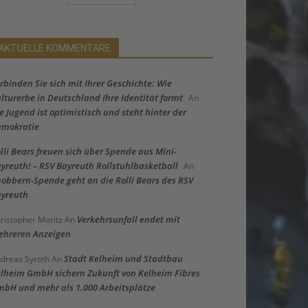
AKTUELLE KOMMENTARE
rbinden Sie sich mit Ihrer Geschichte: Wie
lturerbe in Deutschland Ihre Identität formt
An
e Jugend ist optimistisch und steht hinter der
emokratie
lli Bears freuen sich über Spende aus Mini-
yreuth! – RSV Bayreuth Rollstuhlbasketball
An
obbern-Spende geht an die Rolli Bears des RSV
yreuth
Verkehrsunfall endet mit
ristopher Moritz
An
hreren Anzeigen
Stadt Kelheim und Stadtbau
dreas Syroth
An
lheim GmbH sichern Zukunft von Kelheim Fibres
bH und mehr als 1.000 Arbeitsplätze