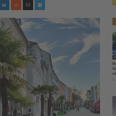
P
M
V
ve
5.