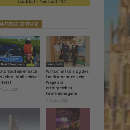
AKTUELLE BEITRÄGE
olizei / Feuerwehr
Wirtschaft
otorradfahrer nach
Wirtschaftsdialog des
erkehrsunfall schwer
Landratsamtes zeigt
rletzt
Wege zur
erfolgreichen
 August 2026
Firmenübergabe
5. August 2026