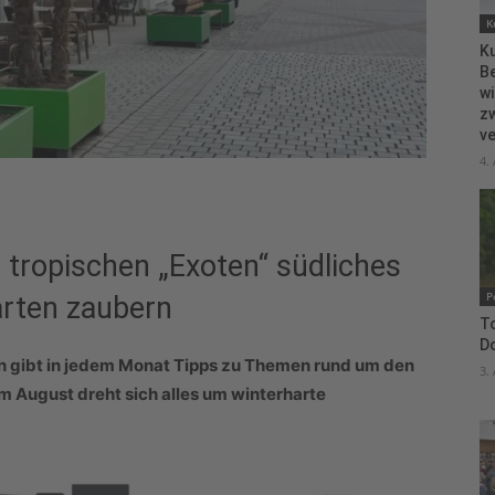
K
Ku
B
wi
zw
ve
4.
 tropischen „Exoten“ südliches
P
arten zaubern
To
D
 gibt in jedem Monat Tipps zu Themen rund um den
3.
m August dreht sich alles um winterharte