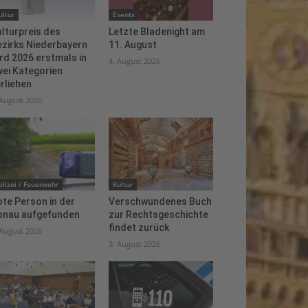
ultur
Events
lturpreis des
Letzte Bladenight am
ezirks Niederbayern
11. August
rd 2026 erstmals in
4. August 2026
ei Kategorien
rliehen
 August 2026
olizei / Feuerwehr
Kultur
te Person in der
Verschwundenes Buch
onau aufgefunden
zur Rechtsgeschichte
findet zurück
 August 2026
3. August 2026