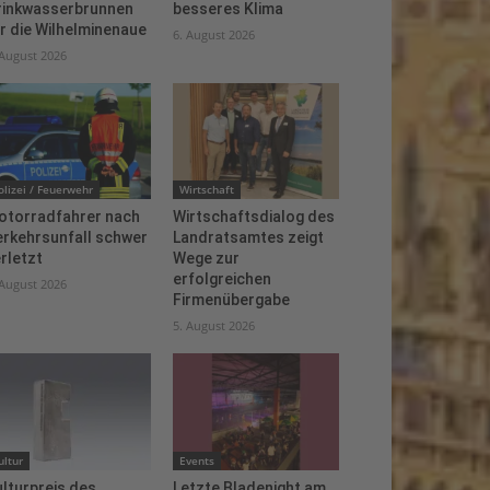
rinkwasserbrunnen
besseres Klima
r die Wilhelminenaue
6. August 2026
 August 2026
olizei / Feuerwehr
Wirtschaft
otorradfahrer nach
Wirtschaftsdialog des
erkehrsunfall schwer
Landratsamtes zeigt
rletzt
Wege zur
erfolgreichen
 August 2026
Firmenübergabe
5. August 2026
ultur
Events
lturpreis des
Letzte Bladenight am