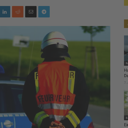
R
H
D
7.
B
Ei