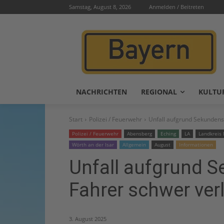
Samstag, August 8, 2026
Anmelden / Beitreten
NACHRICHTEN
REGIONAL
KULTU
Start
Polizei / Feuerwehr
Unfall aufgrund Sekundensc
Polizei / Feuerwehr
Abensberg
Eching
LA
Landkreis 
Wörth an der Isar
Allgemein
August
Informationen
Unfall aufgrund 
Fahrer schwer verl
3. August 2025