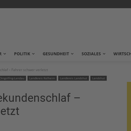
R
POLITIK
GESUNDHEIT
SOZIALES
WIRTSC
hlaf – Fahrer schwer verletzt
Dingolfing-Landau
Landkreis Kelheim
Landkreis Landshut
Landshut
Sekundenschlaf –
etzt