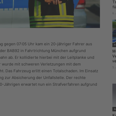
T
fü
6.
ag gegen 07:05 Uhr kam ein 20-jähriger Fahrer aus
P
der BAB92 in Fahrtrichtung München aufgrund
M
V
n ab. Er kollidierte hierbei mit der Leitplanke und
ve
r wurde mit schweren Verletzungen mit dem
5.
. Das Fahrzeug erlitt einen Totalschaden. Im Einsatz
 zur Absicherung der Unfallstelle. Der rechte
 20-Jährigen erwartet nun ein Strafverfahren aufgrund
K
Ku