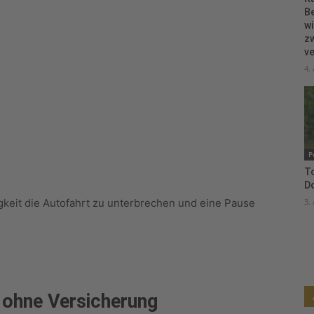
B
wi
zw
ve
4.
P
To
D
3.
igkeit die Autofahrt zu unterbrechen und eine Pause
 ohne Versicherung