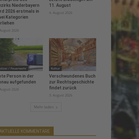
ezirks Niederbayern
11. August
rd 2026 erstmals in
4. August 2026
ei Kategorien
rliehen
 August 2026
olizei / Feuerwehr
Kultur
te Person in der
Verschwundenes Buch
onau aufgefunden
zur Rechtsgeschichte
findet zurück
 August 2026
3. August 2026
Mehr laden
AKTUELLE KOMMENTARE