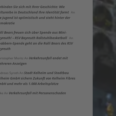
rbinden Sie sich mit Ihrer Geschichte: Wie
lturerbe in Deutschland Ihre Identität formt
An
e Jugend ist optimistisch und steht hinter der
emokratie
lli Bears freuen sich über Spende aus Mini-
yreuth! – RSV Bayreuth Rollstuhlbasketball
An
obbern-Spende geht an die Rolli Bears des RSV
yreuth
Verkehrsunfall endet mit
ristopher Moritz
An
hreren Anzeigen
Stadt Kelheim und Stadtbau
dreas Syroth
An
lheim GmbH sichern Zukunft von Kelheim Fibres
bH und mehr als 1.000 Arbeitsplätze
Verkehrsunfall mit Personenschaden
ke
An