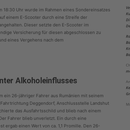
Ve
n 18:30 Uhr wurde im Rahmen eines Sondereinsatzes
Ku
auf einem E-Scooter durch eine Streife der
Di
 angehalten. Dieser setzte den E-Scooter im
D
endige Versicherung für diesen abgeschlossen zu
Ro
rund eines Vergehens nach dem
Ba
Kn
Ba
Ch
me
nter Alkoholeinflusses
An
Ke
Gm
 ein 26-jähriger Fahrer aus Rumänien mit seinem
Fahrtrichtung Deggendorf, Anschlussstelle Landshut
Mi
uchierte das Ausfahrtsschild und blieb nach einem
r Fahrer blieb unverletzt. Ein durch eine
st ergab einen Wert von ca. 1,1 Promille. Den 26-