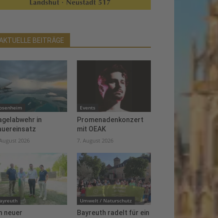
AKTUELLE BEITRÄGE
osenheim
Events
agelabwehr in
Promenadenkonzert
auereinsatz
mit OEAK
 August 2026
7. August 2026
ayreuth
Umwelt / Naturschutz
n neuer
Bayreuth radelt für ein