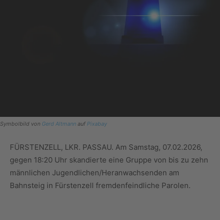
Symbolbild von
Gerd Altmann
auf
Pixabay
FÜRSTENZELL, LKR. PASSAU. Am Samstag, 07.02.2026,
gegen 18:20 Uhr skandierte eine Gruppe von bis zu zehn
männlichen Jugendlichen/Heranwachsenden am
Bahnsteig in Fürstenzell fremdenfeindliche Parolen.