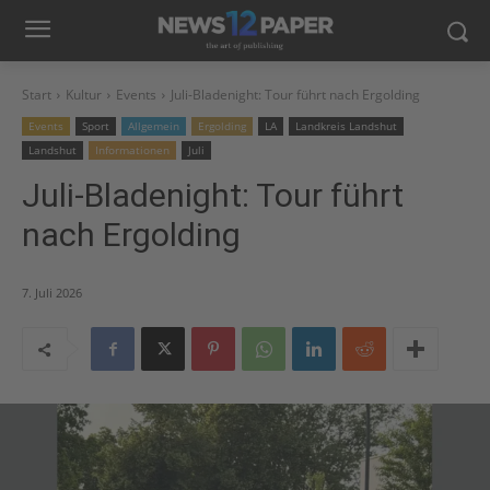
Start
Kultur
Events
Juli-Bladenight: Tour führt nach Ergolding
Events
Sport
Allgemein
Ergolding
LA
Landkreis Landshut
Landshut
Informationen
Juli
Juli-Bladenight: Tour führt
nach Ergolding
7. Juli 2026