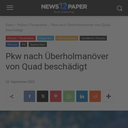
Start
Polizei / Feuerwehr
Pkw nach Überholmanöver von Quad
beschädigt
Polizei / Feuerwehr
Allgemein
Informationen
Landkreis Passau
Passau
PA
September
Pkw nach Überholmanöver
von Quad beschädigt
22. September 2023