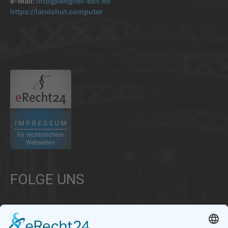
e-Mail:
info@langnet-edv.de
https://landshut.computer
.
FOLGE UNS