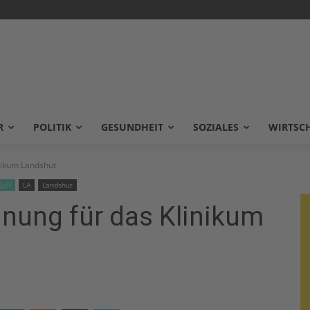
R
POLITIK
GESUNDHEIT
SOZIALES
WIRTSC
nikum Landshut
Juli
LA
Landshut
nung für das Klinikum