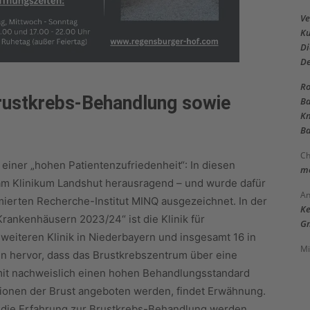
Ve
Ku
Di
D
Ro
rustkrebs-Behandlung sowie
Ba
Kn
Ba
Ch
 einer „hohen Patientenzufriedenheit“: In diesen
me
am Klinikum Landshut herausragend – und wurde dafür
An
erten Recherche-Institut MINQ ausgezeichnet. In der
Ke
rankenhäusern 2023/24“ ist die Klinik für
Gm
 weiteren Klinik in Niederbayern und insgesamt 16 in
Mi
in hervor, dass das Brustkrebszentrum über eine
mit nachweislich einen hohen Behandlungsstandard
ionen der Brust angeboten werden, findet Erwähnung.
d die Erfahrung zur Brustkrebs-Behandlung werden