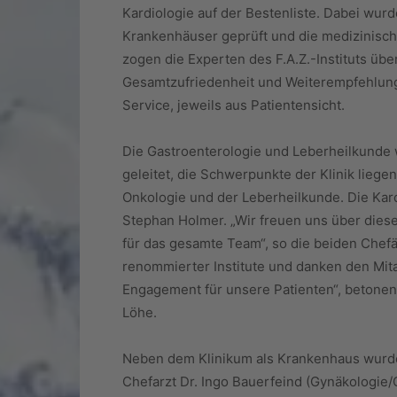
Kardiologie auf der Bestenliste. Dabei wurd
Krankenhäuser geprüft und die medizinisc
zogen die Experten des F.A.Z.-Instituts üb
Gesamtzufriedenheit und Weiterempfehlung
Service, jeweils aus Patientensicht.
Die Gastroenterologie und Leberheilkunde wi
geleitet, die Schwerpunkte der Klinik lieg
Onkologie und der Leberheilkunde. Die Kardi
Stephan Holmer. „Wir freuen uns über dies
für das gesamte Team“, so die beiden Chefä
renommierter Institute und danken den Mitar
Engagement für unsere Patienten“, betonen
Löhe.
Neben dem Klinikum als Krankenhaus wurden
Chefarzt Dr. Ingo Bauerfeind (Gynäkologie/G