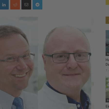
R
H
D
7.
B
Ei