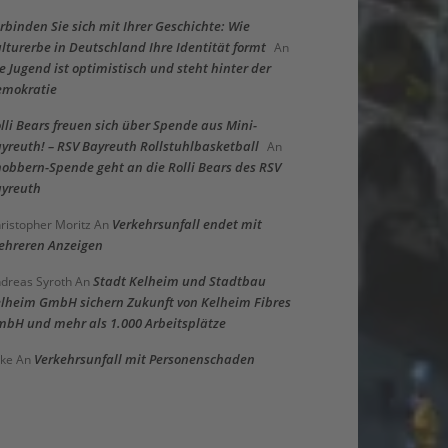
rbinden Sie sich mit Ihrer Geschichte: Wie
lturerbe in Deutschland Ihre Identität formt
An
e Jugend ist optimistisch und steht hinter der
emokratie
lli Bears freuen sich über Spende aus Mini-
yreuth! – RSV Bayreuth Rollstuhlbasketball
An
obbern-Spende geht an die Rolli Bears des RSV
yreuth
Verkehrsunfall endet mit
ristopher Moritz
An
hreren Anzeigen
Stadt Kelheim und Stadtbau
dreas Syroth
An
lheim GmbH sichern Zukunft von Kelheim Fibres
bH und mehr als 1.000 Arbeitsplätze
Verkehrsunfall mit Personenschaden
ke
An