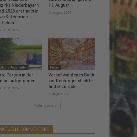
ezirks Niederbayern
11. August
rd 2026 erstmals in
4. August 2026
ei Kategorien
rliehen
 August 2026
olizei / Feuerwehr
Kultur
te Person in der
Verschwundenes Buch
onau aufgefunden
zur Rechtsgeschichte
findet zurück
 August 2026
3. August 2026
Mehr laden
AKTUELLE KOMMENTARE