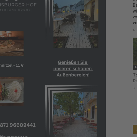
B
wi
zw
ve
4.
P
To
D
3.