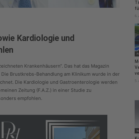
T
fü
6.
wie Kardiologie und
hlen
P
M
zeichneten Krankenhäusern“. Das hat das Magazin
V
ve
t. Die Brustkrebs-Behandlung am Klinikum wurde in der
5.
ichnet. Die Kardiologie und Gastroenterologie werden
meinen Zeitung (F.A.Z.) in einer Studie zu
sonders empfohlen.
K
Ku