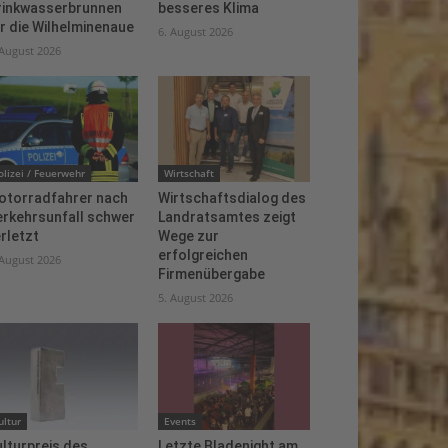
rinkwasserbrunnen
besseres Klima
r die Wilhelminenaue
6. August 2026
 August 2026
olizei / Feuerwehr
Wirtschaft
otorradfahrer nach
Wirtschaftsdialog des
erkehrsunfall schwer
Landratsamtes zeigt
rletzt
Wege zur
erfolgreichen
 August 2026
Firmenübergabe
5. August 2026
ultur
Events
lturpreis des
Letzte Bladenight am