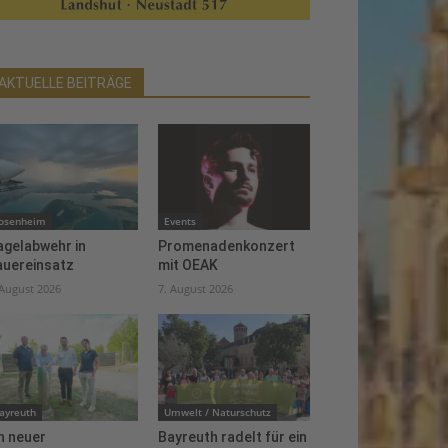
AKTUELLE BEITRÄGE
osenheim
Events
agelabwehr in
Promenadenkonzert
auereinsatz
mit OEAK
 August 2026
7. August 2026
ayreuth
Umwelt / Naturschutz
n neuer
Bayreuth radelt für ein