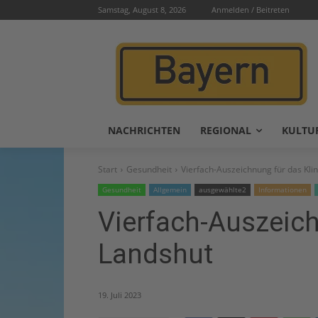
Samstag, August 8, 2026
Anmelden / Beitreten
NACHRICHTEN
REGIONAL
KULTU
Start
Gesundheit
Vierfach-Auszeichnung für das Kli
Gesundheit
Allgemein
ausgewählte2
Informationen
Vierfach-Auszeich
Landshut
19. Juli 2023