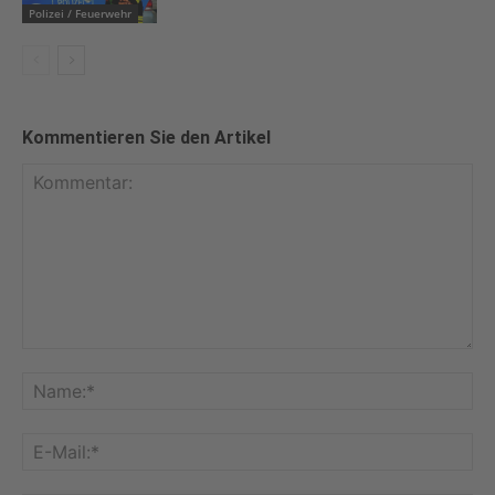
Polizei / Feuerwehr
Kommentieren Sie den Artikel
Kommentar:
Na
E-
Mai