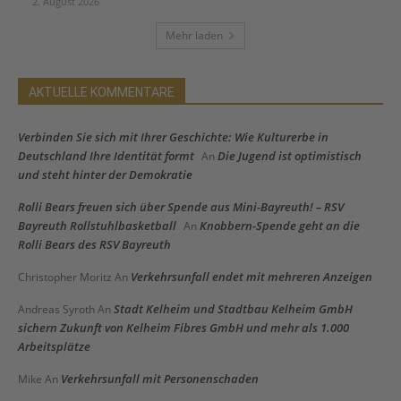
2. August 2026
Mehr laden
AKTUELLE KOMMENTARE
Verbinden Sie sich mit Ihrer Geschichte: Wie Kulturerbe in
Deutschland Ihre Identität formt
Die Jugend ist optimistisch
An
und steht hinter der Demokratie
Rolli Bears freuen sich über Spende aus Mini-Bayreuth! – RSV
Bayreuth Rollstuhlbasketball
Knobbern-Spende geht an die
An
Rolli Bears des RSV Bayreuth
Verkehrsunfall endet mit mehreren Anzeigen
Christopher Moritz
An
Stadt Kelheim und Stadtbau Kelheim GmbH
Andreas Syroth
An
sichern Zukunft von Kelheim Fibres GmbH und mehr als 1.000
Arbeitsplätze
Verkehrsunfall mit Personenschaden
Mike
An