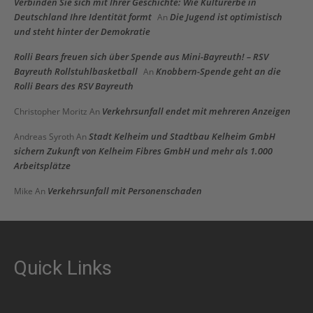
Verbinden Sie sich mit Ihrer Geschichte: Wie Kulturerbe in
Deutschland Ihre Identität formt
Die Jugend ist optimistisch
An
und steht hinter der Demokratie
Rolli Bears freuen sich über Spende aus Mini-Bayreuth! – RSV
Bayreuth Rollstuhlbasketball
Knobbern-Spende geht an die
An
Rolli Bears des RSV Bayreuth
Verkehrsunfall endet mit mehreren Anzeigen
Christopher Moritz
An
Stadt Kelheim und Stadtbau Kelheim GmbH
Andreas Syroth
An
sichern Zukunft von Kelheim Fibres GmbH und mehr als 1.000
Arbeitsplätze
Verkehrsunfall mit Personenschaden
Mike
An
Quick Links